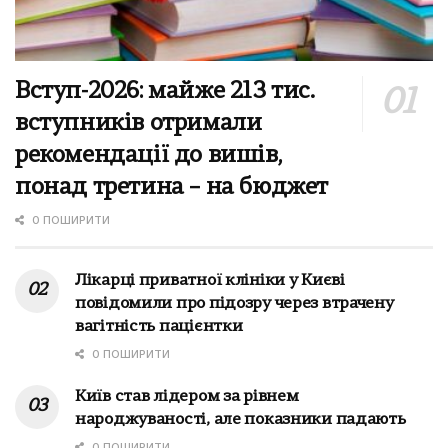
Вступ-2026: майже 213 тис.
вступників отримали
рекомендації до вишів,
понад третина – на бюджет
0 ПОШИРИТИ
Лікарці приватної клініки у Києві
повідомили про підозру через втрачену
вагітність пацієнтки
0 ПОШИРИТИ
Київ став лідером за рівнем
народжуваності, але показники падають
0 ПОШИРИТИ