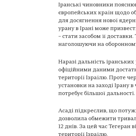
Іранські чиновники поясню
європейських країн щодо об
для досягнення нової ядерн
урану в Ірані може призвест
– стати засобом її доставки
наголошуючи на оборонному
Наразі дальність іранських 
офіційними даними достатнь
території Ізраїлю. Проте чер
установки на заході Ірану в
потребує більшої дальності.
Асаді підкреслив, що потужн
дозволила обмежити триваліс
12 днів. За цей час Тегеран
території Ізраїлю.