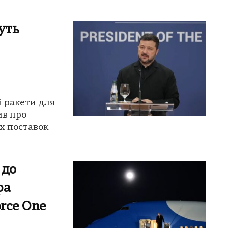
уть
 ракети для
ив про
х поставок
 до
ра
orce One