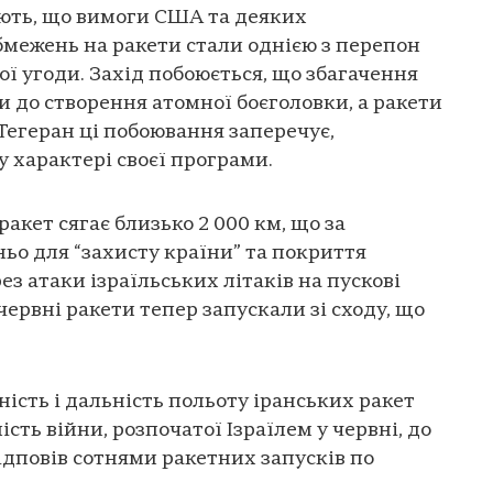
ють, що вимоги США та деяких
межень на ракети стали однією з перепон
ої угоди. Захід побоюється, що збагачення
и до створення атомної боєголовки, а ракети
. Тегеран ці побоювання заперечує,
 характері своєї програми.
ракет сягає близько 2 000 км, що за
о для “захисту країни” та покриття
ез атаки ізраїльських літаків на пускові
 червні ракети тепер запускали зі сходу, що
ість і дальність польоту іранських ракет
ть війни, розпочатої Ізраїлем у червні, до
 відповів сотнями ракетних запусків по