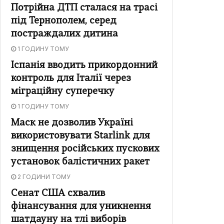
Потрійна ДТП сталася на трасі
під Тернополем, серед
постраждалих дитина
1 ГОДИНУ ТОМУ
Іспанія вводить прикордонний
контроль для Італії через
міграційну суперечку
1 ГОДИНУ ТОМУ
Маск не дозволив Україні
використовувати Starlink для
знищення російських пускових
установок балістичних ракет
2 ГОДИНИ ТОМУ
Сенат США схвалив
фінансування для уникнення
шатдауну на тлі виборів