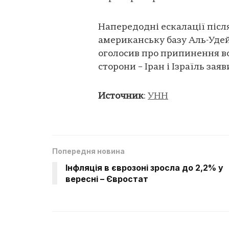
Напередодні ескалації після
американську базу Аль-Уде
оголосив про припинення во
сторони – Іран і Ізраїль зая
Источник
:
УНН
Попередня новина
Інфляція в єврозоні зросла до 2,2% у
вересні – Євростат