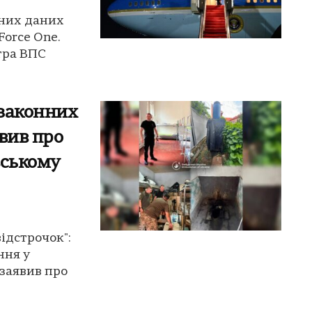
тних даних
Force One.
тра ВПС
 законних
вив про
вському
ідстрочок":
ння у
заявив про