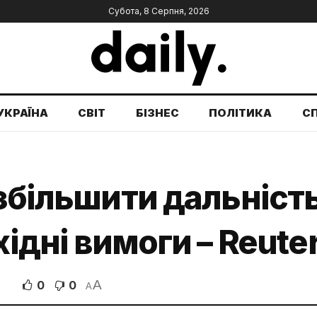
Субота, 8 Серпня, 2026
УКРАЇНА
СВІТ
БІЗНЕС
ПОЛІТИКА
С
 збільшити дальність
хідні вимоги – Reute
A
0
0
В
A