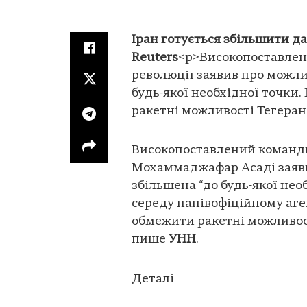
Іран готується збільшити да
Reuters
<p>Високопоставлен
революції заявив про можли
будь-якої необхідної точки
ракетні можливості Тегерана
Високопоставлений команди
Мохаммаджафар Асаді заявив
збільшена “до будь-якої необ
середу напівофіційному аге
обмежити ракетні можливост
пише
УНН
.
Деталі