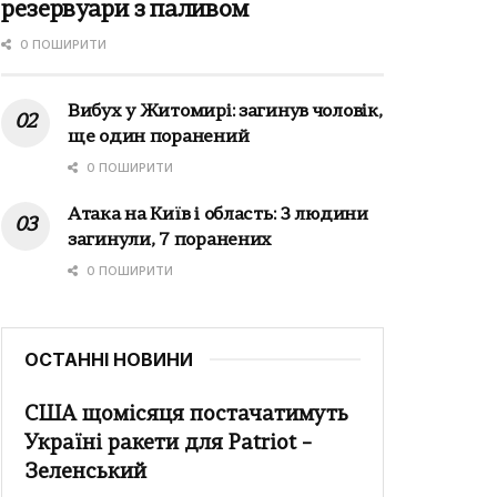
резервуари з паливом
0 ПОШИРИТИ
Вибух у Житомирі: загинув чоловік,
ще один поранений
0 ПОШИРИТИ
Атака на Київ і область: 3 людини
загинули, 7 поранених
0 ПОШИРИТИ
ОСТАННІ НОВИНИ
США щомісяця постачатимуть
Україні ракети для Patriot –
Зеленський