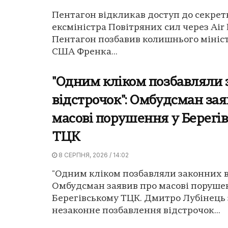
Пентагон відкликав доступ до секре
ексміністра Повітряних сил через Air 
Пентагон позбавив колишнього мініс
США Френка...
"Одним кліком позбавляли
відстрочок": Омбудсман зая
масові порушення у Берегі
ТЦК
8 СЕРПНЯ, 2026 / 14:02
"Одним кліком позбавляли законних в
Омбудсман заявив про масові поруше
Берегівському ТЦК. Дмитро Лубінець 
незаконне позбавлення відстрочок...