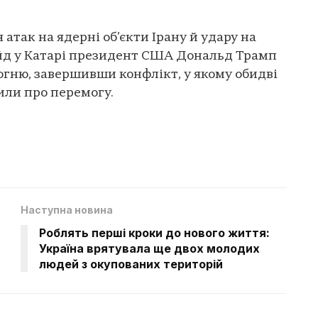
 атак на ядерні об’єкти Ірану й удару на
йд у Катарі президент США Дональд Трамп
гню, завершивши конфлікт, у якому обидві
вили про перемогу.
Наступна новина
Роблять перші кроки до нового життя:
Україна врятувала ще двох молодих
людей з окупованих територій