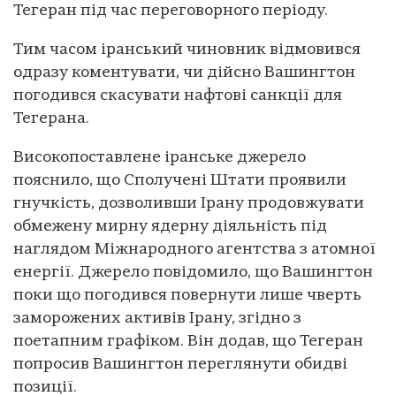
Тегеран під час переговорного періоду.
Тим часом іранський чиновник відмовився
одразу коментувати, чи дійсно Вашингтон
погодився скасувати нафтові санкції для
Тегерана.
Високопоставлене іранське джерело
пояснило, що Сполучені Штати проявили
гнучкість, дозволивши Ірану продовжувати
обмежену мирну ядерну діяльність під
наглядом Міжнародного агентства з атомної
енергії. Джерело повідомило, що Вашингтон
поки що погодився повернути лише чверть
заморожених активів Ірану, згідно з
поетапним графіком. Він додав, що Тегеран
попросив Вашингтон переглянути обидві
позиції.