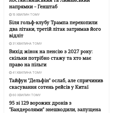
Костянтинівський та Лиманський
напрямки – Генштаб
15 ХВИЛИН ТОМУ
Біля гольф-клубу Трампа перехопили
два літаки, третій літак затримав його
відліт
31 ХВИЛИНА ТОМУ
Вихід жінок на пенсію з 2027 року:
скільки потрібно стажу та хто має
право на пільги
41 ХВИЛИНА ТОМУ
Тайфун "Дельфін" ослаб, але спричинив
скасування сотень рейсів у Китаї
60 ХВИЛИН ТОМУ
95 зі 129 ворожих дронів з
"Бандеролями" знешкодили, запущена