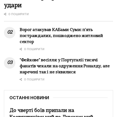
удари
0 ПОШИРИТИ
Ворог атакував КАБами Суми: п'ять
постраждалих, пошкоджено житловий
сектор
0 ПОШИРИТИ
"Фейкове" весілля: у Португалії тисячі
фанатів чекали на одруження Роналду, але
наречені так і не з'явилися
0 ПОШИРИТИ
ОСТАННІ НОВИНИ
До чверті боїв припали на