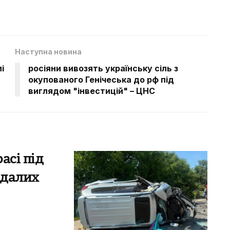
Наступна новина
і
росіяни вивозять українську сіль з
окупованого Генічеська до рф під
виглядом "інвестицій" – ЦНС
асі під
ждалих