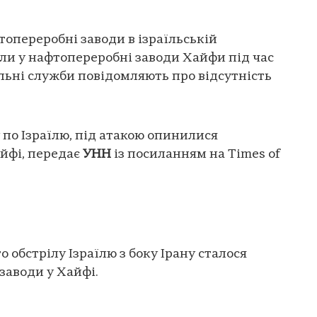
топереробні заводи в ізраїльській
ли у нафтопереробні заводи Хайфи під час
альні служби повідомляють про відсутність
 по Ізраїлю, під атакою опинилися
йфі, передає
УНН
із посиланням на Times of
о обстрілу Ізраїлю з боку Ірану сталося
заводи у Хайфі.