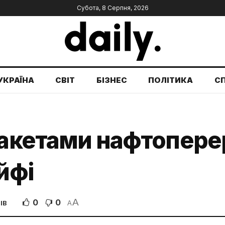
Субота, 8 Серпня, 2026
УКРАЇНА
СВІТ
БІЗНЕС
ПОЛІТИКА
С
ракетами нафтопере
йфі
A
0
0
ІВ
A