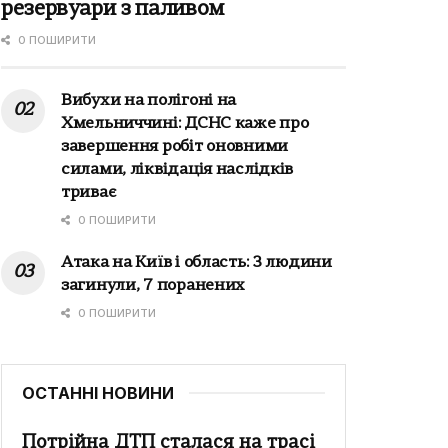
резервуари з паливом
0 ПОШИРИТИ
Вибухи на полігоні на
Хмельниччині: ДСНС каже про
завершення робіт оновними
силами, ліквідація наслідків
триває
0 ПОШИРИТИ
Атака на Київ і область: 3 людини
загинули, 7 поранених
0 ПОШИРИТИ
ОСТАННІ НОВИНИ
Потрійна ДТП сталася на трасі