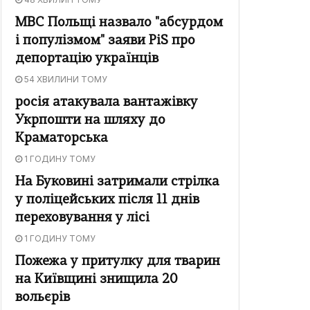
МВС Польщі назвало "абсурдом
і популізмом" заяви PiS про
депортацію українців
54 ХВИЛИНИ ТОМУ
росія атакувала вантажівку
Укрпошти на шляху до
Краматорська
1 ГОДИНУ ТОМУ
На Буковині затримали стрілка
у поліцейських після 11 днів
переховування у лісі
1 ГОДИНУ ТОМУ
Пожежа у притулку для тварин
на Київщині знищила 20
вольєрів