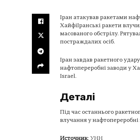
Іран атакував ракетами наф
ХайфіІранські ракети влучи
масованого обстрілу. Рятув
постраждалих осіб.
Іран завдав ракетного удару
нафтопереробні заводи у Ха
Israel.
Деталі
Під час останнього ракетног
влучання у нафтопереробні 
Источник
:
УНН