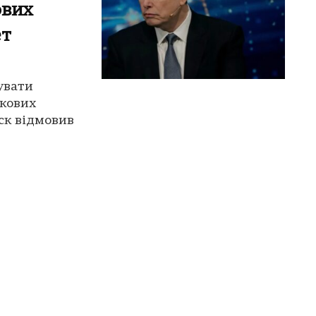
ових
ет
увати
скових
ск відмовив