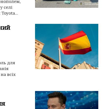
рнополем,
у селі
Toyota...
нний
оль для
анія
на всіх
.
ля