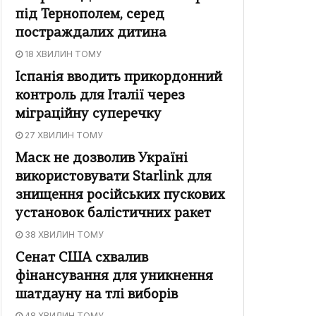
під Тернополем, серед
постраждалих дитина
18 ХВИЛИН ТОМУ
Іспанія вводить прикордонний
контроль для Італії через
міграційну суперечку
27 ХВИЛИН ТОМУ
Маск не дозволив Україні
використовувати Starlink для
знищення російських пускових
установок балістичних ракет
38 ХВИЛИН ТОМУ
Сенат США схвалив
фінансування для уникнення
шатдауну на тлі виборів
48 ХВИЛИН ТОМУ