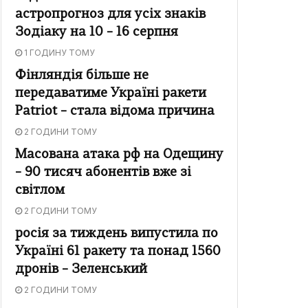
астропрогноз для усіх знаків
Зодіаку на 10 – 16 серпня
1 ГОДИНУ ТОМУ
Фінляндія більше не
передаватиме Україні ракети
Patriot – стала відома причина
2 ГОДИНИ ТОМУ
Масована атака рф на Одещину
– 90 тисяч абонентів вже зі
світлом
2 ГОДИНИ ТОМУ
росія за тиждень випустила по
Україні 61 ракету та понад 1560
дронів – Зеленський
2 ГОДИНИ ТОМУ