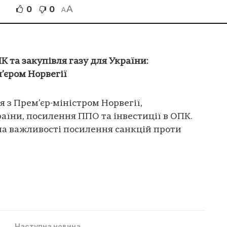
A
0
0
В
A
К та закупівля газу для України:
’єром Норвегії
 з Прем’єр-міністром Норвегії,
їни, посилення ППО та інвестиції в ОПК.
на важливості посилення санкцій проти
Наступна новина