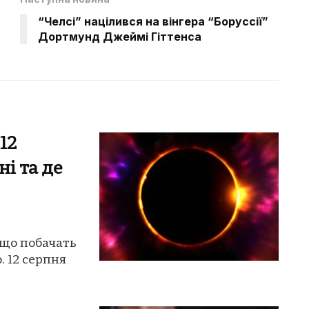
“Челсі” націлився на вінгера “Боруссії”
Дортмунд Джеймі Гіттенса
12
ні та де
 що побачать
. 12 серпня