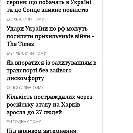
серпня: що побачать в Україні
та де Сонце зникне повністю
3 ХВИЛИНИ ТОМУ
Удари України по рф можуть
посилити прихильників війни –
The Times
24 ХВИЛИНИ ТОМУ
Як впоратися із захитуванням в
транспорті без зайвого
дискомфорту
48 ХВИЛИН ТОМУ
Кількість постраждалих через
російську атаку на Харків
зросла до 27 людей
1 ГОДИНУ ТОМУ
Під впливом затемнення: