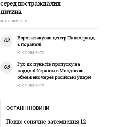
серед постраждалих
дитина
0 ПОШИРИТИ
Ворог атакував центр Павлограда,
є поранені
0 ПОШИРИТИ
Рух до пунктів пропуску на
кордоні України з Молдовою
обмежено через російські удари
0 ПОШИРИТИ
ОСТАННІ НОВИНИ
Повне сонячне затемнення 12