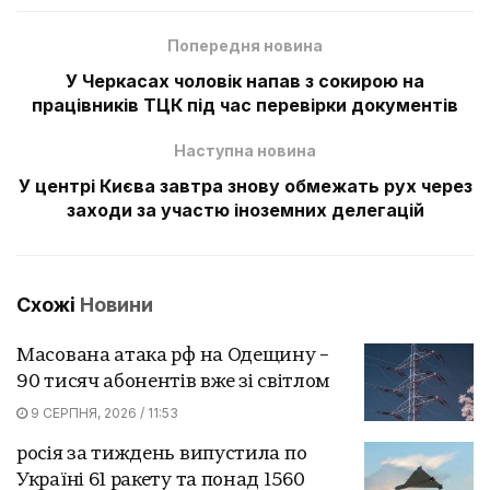
Попередня новина
У Черкасах чоловік напав з сокирою на
працівників ТЦК під час перевірки документів
Наступна новина
У центрі Києва завтра знову обмежать рух через
заходи за участю іноземних делегацій
Схожі
Новини
Масована атака рф на Одещину –
90 тисяч абонентів вже зі світлом
9 СЕРПНЯ, 2026 / 11:53
росія за тиждень випустила по
Україні 61 ракету та понад 1560