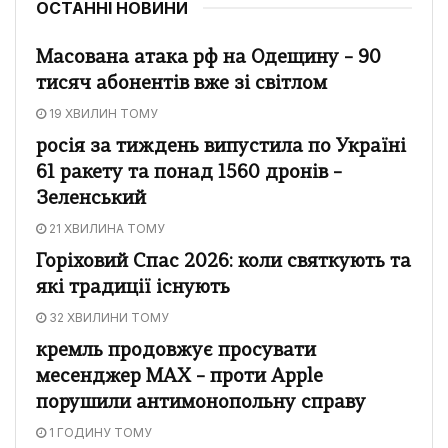
ОСТАННІ НОВИНИ
Масована атака рф на Одещину – 90
тисяч абонентів вже зі світлом
19 ХВИЛИН ТОМУ
росія за тиждень випустила по Україні
61 ракету та понад 1560 дронів –
Зеленський
21 ХВИЛИНА ТОМУ
Горіховий Спас 2026: коли святкують та
які традиції існують
32 ХВИЛИНИ ТОМУ
кремль продовжує просувати
месенджер MAX – проти Apple
порушили антимонопольну справу
1 ГОДИНУ ТОМУ