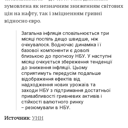
зумовлена як незначним зниженням світових
цін на нафту, так і зміцненням гривні
відносно євро.
Загальна інфляція сповільнюється три
місяці поспіль дещо швидше, ніж
очікувалося. Водночас динаміка її
базової компоненти є доволі
близькою до прогнозу НБУ. У наступні
місяці очікується збереження тенденції
до зниження інфляції. Цьому
сприятимуть передусім подальше
відображення ефектів від
надходження нових урожаїв та
заходи НБУ з підтримання достатньої
привабливості гривневих активів і
стійкості валютного ринку
– резюмували в НБУ.
Источник
:
УНН