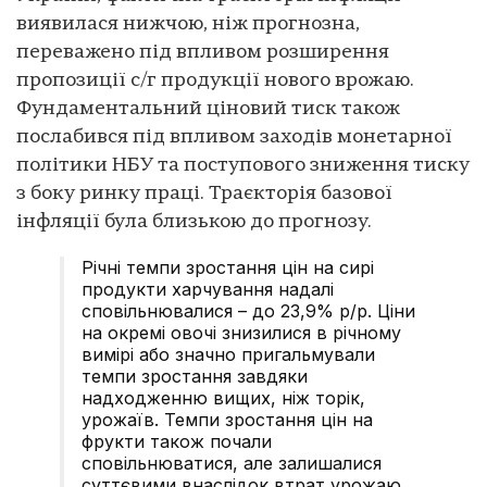
виявилася нижчою, ніж прогнозна,
переважено під впливом розширення
пропозиції с/г продукції нового врожаю.
Фундаментальний ціновий тиск також
послабився під впливом заходів монетарної
політики НБУ та поступового зниження тиску
з боку ринку праці. Траєкторія базової
інфляції була близькою до прогнозу.
Річні темпи зростання цін на сирі
продукти харчування надалі
сповільнювалися – до 23,9% р/р. Ціни
на окремі овочі знизилися в річному
вимірі або значно пригальмували
темпи зростання завдяки
надходженню вищих, ніж торік,
урожаїв. Темпи зростання цін на
фрукти також почали
сповільнюватися, але залишалися
суттєвими внаслідок втрат урожаю