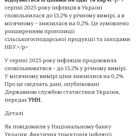
відбувається із цінами на одяг та харчі
<p>У
серпні 2025 року інфляція в Україні
сповільнилася до 13,2% у річному вимірі, а в
місячному – знизилася на 0,2%. Це зумовлено
розширенням пропозиції
сільськогосподарської продукції та заходами
НБУ.</p>
У серпні 2025 року інфляція продовжила
сповільнюватися – до 13,2% у річному вимірі.
У місячному вимірі ціни знизилися на 0,2%.
Про це свідчать дані, опубліковані
Державною службою статистики України,
передає
УНН
.
Деталі
Як повідомили у Національному банку
України, фактична траєкторія інфляції