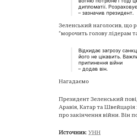
вогню потрібне і тоді ц
дипломатії. Розраховує
– зазначив президент.
Зеленський наголосив, що 
“морочить голову лідерам та 
Відкидає загрозу санкц
його не цікавить. Важ
припинення війни
– додав він.
Нагадаємо
Президент Зеленський повід
Аравія, Катар та Швейцарія
про закінчення війни. Він п
Источник
:
УНН