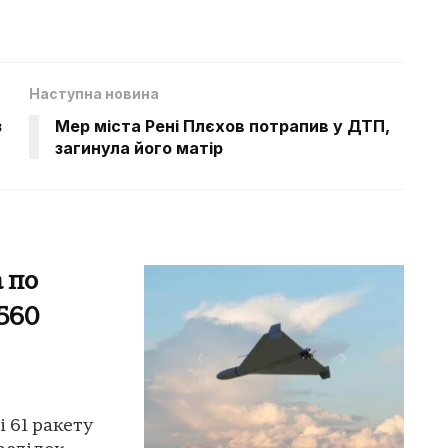
Наступна новина
з
Мер міста Рені Плєхов потрапив у ДТП,
загинула його матір
 по
1560
 61 ракету