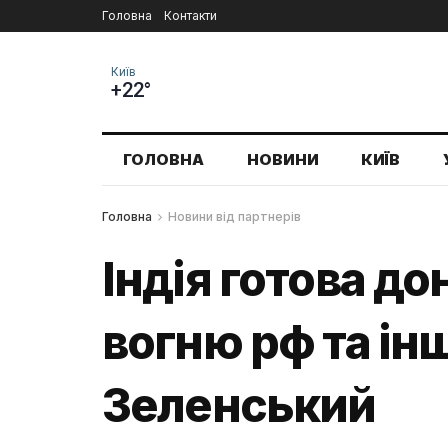
Головна
Контакти
Київ
+22°
ГОЛОВНА
НОВИНИ
КИЇВ
Головна
Новини від партнерів
Індія готова д
вогню рф та ін
Зеленський