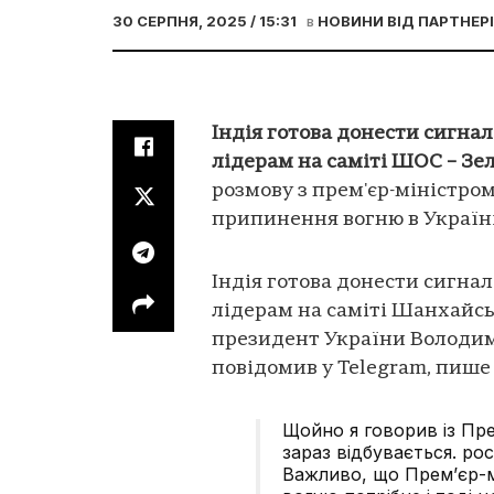
30 СЕРПНЯ, 2025 / 15:31
в
НОВИНИ ВІД ПАРТНЕР
Індія готова донести сигна
лідерам на саміті ШОС – Зе
розмову з прем'єр-міністром
припинення вогню в Україні
Індія готова донести сигна
лідерам на саміті Шанхайськ
президент України Володим
повідомив у Telegram, пиш
Щойно я говорив із Пре
зараз відбувається. ро
Важливо, що Премʼєр-мі