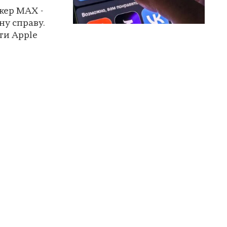
жер MAX -
у справу.
ти Apple