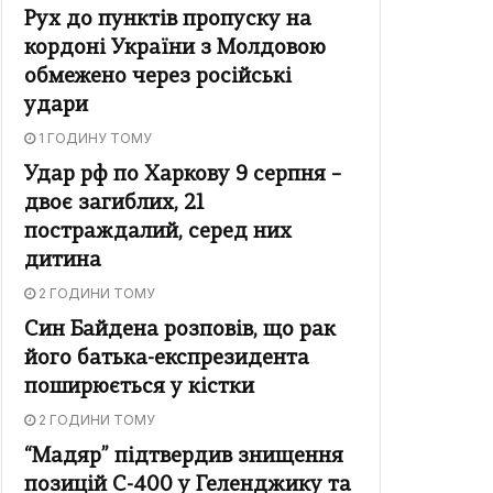
Рух до пунктів пропуску на
кордоні України з Молдовою
обмежено через російські
удари
1 ГОДИНУ ТОМУ
Удар рф по Харкову 9 серпня –
двоє загиблих, 21
постраждалий, серед них
дитина
2 ГОДИНИ ТОМУ
Син Байдена розповів, що рак
його батька-експрезидента
поширюється у кістки
2 ГОДИНИ ТОМУ
“Мадяр” підтвердив знищення
позицій С-400 у Геленджику та