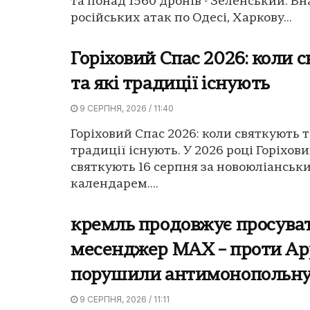
та понад 1560 дронів - Зеленський. Вн
російських атак по Одесі, Харкову...
Горіховий Спас 2026: коли 
та які традиції існують
9 СЕРПНЯ, 2026 / 11:40
Горіховий Спас 2026: коли святкують т
традиції існують. У 2026 році Горіхов
святкують 16 серпня за новоюліанськ
календарем....
кремль продовжує просува
месенджер MAX – проти Ap
порушили антимонопольну
9 СЕРПНЯ, 2026 / 11:11