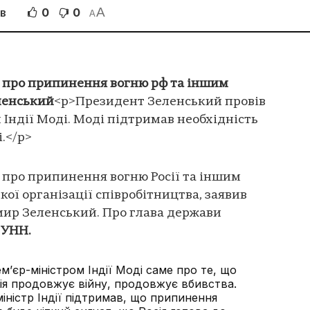
A
0
0
ІВ
A
л про припинення вогню рф та іншим
ленський
<p>Президент Зеленський провів
 Індії Моді. Моді підтримав необхідність
.</p>
л про припинення вогню Росії та іншим
ої організації співробітництва, заявив
ир Зеленський. Про глава держави
е
УНН.
мʼєр-міністром Індії Моді саме про те, що
сія продовжує війну, продовжує вбивства.
ністр Індії підтримав, що припинення