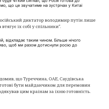
е буде чіткий сигнал, що Росія готова до
мо, що це звучатиме на зустрічах у Китаї
російський диктатор володимир путін лише
втягує їх собі у спільники”.
ій, відкладає таким чином. Більше нічого
ливо, щоб ми разом дотиснули росію до
омив, що Туреччина, ОАЕ, Саудівська
 готові бути майданчиком для перемовин
одякував цим країнам за їхню готовність.