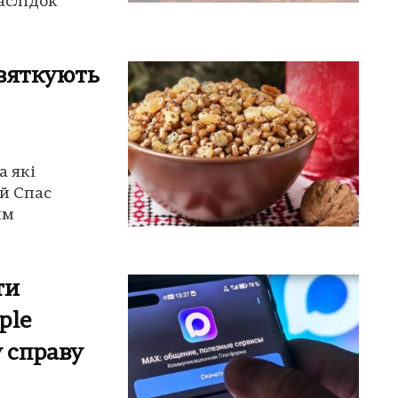
аслідок
святкують
а які
ий Спас
им
ти
ple
 справу