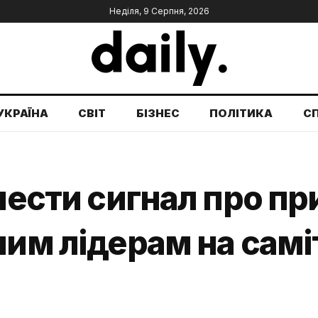
Неділя, 9 Серпня, 2026
УКРАЇНА
СВІТ
БІЗНЕС
ПОЛІТИКА
С
онести сигнал про п
шим лідерам на самі