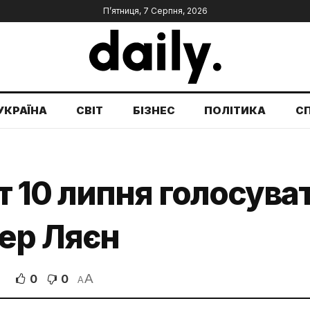
П’ятниця, 7 Серпня, 2026
УКРАЇНА
СВІТ
БІЗНЕС
ПОЛІТИКА
С
 10 липня голосува
ер Ляєн
A
0
0
A