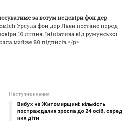
осуватиме за вотум недовіри фон дер
місії Урсула фон дер Ляєн постане перед
віри 10 липня. Ініціатива від румунської
рала майже 80 підписів.</p>
Наступна новина
Вибух на Житомирщині: кількість
постраждалих зросла до 24 осіб, серед
них діти