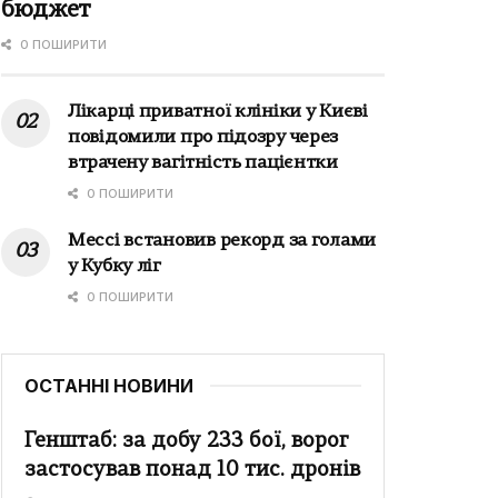
бюджет
0 ПОШИРИТИ
Лікарці приватної клініки у Києві
повідомили про підозру через
втрачену вагітність пацієнтки
0 ПОШИРИТИ
Мессі встановив рекорд за голами
у Кубку ліг
0 ПОШИРИТИ
ОСТАННІ НОВИНИ
Генштаб: за добу 233 бої, ворог
застосував понад 10 тис. дронів