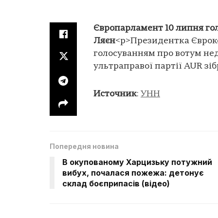
Європарламент 10 липня гол
Ляєн
<p>Президентка Євроко
голосуванням про вотум недо
ультраправої партії AUR зіб
Источник
:
УНН
Попередня новина
В окупованому Харцизьку потужний
вибух, почалася пожежа: детонує
склад боєприпасів (відео)