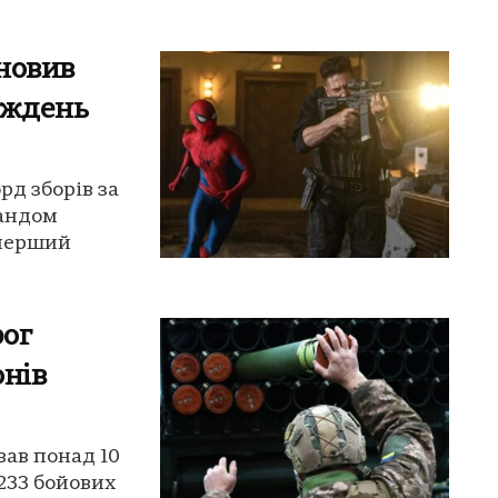
новив
иждень
рд зборів за
ландом
 перший
рог
онів
ував понад 10
 233 бойових