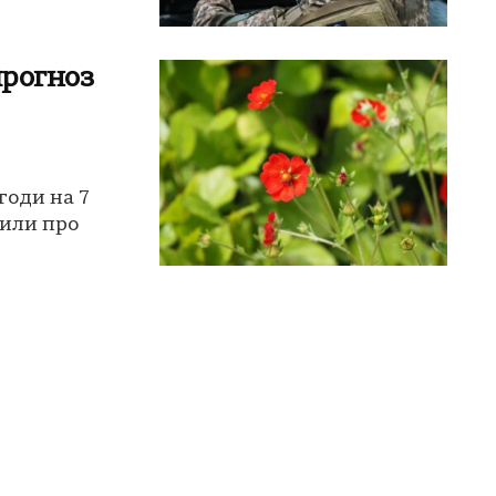
прогноз
годи на 7
дили про