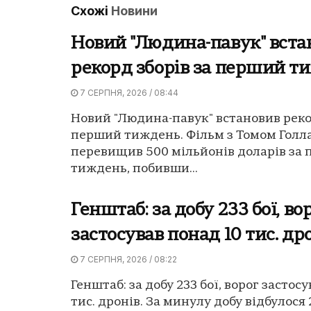
Схожі
Новини
Новий "Людина-павук" вста
рекорд зборів за перший т
7 СЕРПНЯ, 2026 / 08:44
Новий "Людина-павук" встановив реко
перший тиждень. Фільм з Томом Гол
перевищив 500 мільйонів доларів за
тиждень, побивши...
Генштаб: за добу 233 бої, во
застосував понад 10 тис. др
7 СЕРПНЯ, 2026 / 08:22
Генштаб: за добу 233 бої, ворог застос
тис. дронів. За минулу добу відбулося