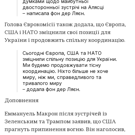
думками щодо майбутньої
двосторонньої зустрічі на Алясці
– написала фон дер Ляєн.
Голова Єврокомісії також додала, що Європа,
США і НАТО зміцнили свої позиції для
України і продовжить спільну координацію.
Сьогодні Європа, США та НАТО
зміцнили спільну позицію для України.
Ми будемо продовжувати тісну
координацію. Ніхто більше не хоче
миру, ніж ми, справедливого та
тривалого миру
– додала фон дер Ляєн.
Доповнення
Еммануель Макрон після зустрічей із
Зеленським та Трампом заявив, що США
прагнуть припинення вогню. Він наголосив,