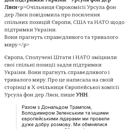
для підтримки України – Урсула фон дер
Ляєн
<p>Очільниця Єврокомісії Урсула фон
дер Ляєн повідомила про посилення
спільних позицій Європи, США та НАТО щодо
підтримки України.
Вони прагнуть справедливого та тривалого
миру.</p>
Європа, Сполучені Штати і НАТО зміцнили
свої спільні позиції задля підтримки
України. Вони прагнуть справедливого і
тривалого миру. Про це написала на своїй
сторінці в Х очільниця Європейської комісії
Урсула фон дер Ляєн, пише
УНН
.
Разом з Дональдом Трампом,
Володимиром Зеленським та іншими
європейськими лідерами ми провели
дуже добру розмову. Ми обмінялися