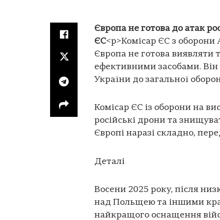
Європа не готова до атак р
ЄС
<p>Комісар ЄС з оборони 
Європа не готова виявляти 
ефективними засобами. Він
України до загальної оборо
Комісар ЄС із оборони на ви
російські дрони та знищув
Європі наразі складно, пер
Деталі
Восени 2025 року, після низ
над Польщею та іншими кра
найкращого оснащення війсь