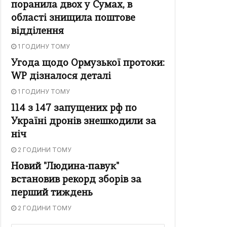
поранила двох у Сумах, в
області знищила поштове
відділення
1 ГОДИНУ ТОМУ
Угода щодо Ормузької протоки:
WP дізналося деталі
1 ГОДИНУ ТОМУ
114 з 147 запущених рф по
Україні дронів знешкодили за
ніч
2 ГОДИНИ ТОМУ
Новий "Людина-павук"
встановив рекорд зборів за
перший тиждень
2 ГОДИНИ ТОМУ