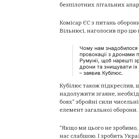
безпілотних літальних апар
Комісар ЄС з питань оборон
Вільнюсі, наголосив про цю
Чому нам знадобилося п
провокації з дронами п
Румунії, щоб нарешті з
дрони та знищувати їх
– заявив Кубілюс.
Кубілюс також підкреслив, 
надолужити згаяне, необхідн
боях” збройні сили чисельні
елемент загальної оборони.
“Якщо ми цього не зробимо,
нас слабшою. І зробить Укра