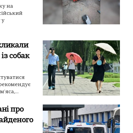
ку на
сійський
 у
акликали
із собак
ятуватися
 рекомендує
'яса,...
ані про
найденого