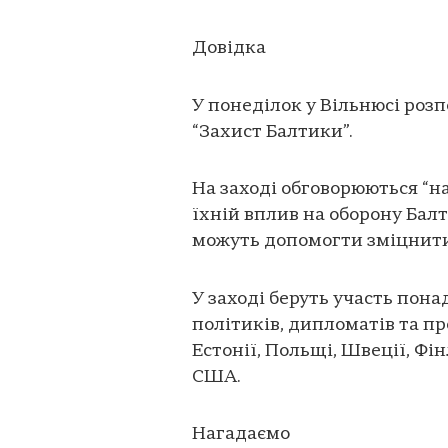
Довідка
У понеділок у Вільнюсі роз
“Захист Балтики”.
На заході обговорюються “на
їхній вплив на оборону Балт
можуть допомогти зміцнити 
У заході беруть участь понад
політиків, дипломатів та пр
Естонії, Польщі, Швеції, Фін
США.
Нагадаємо