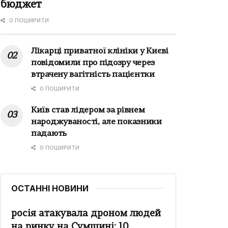
бюджет
0 ПОШИРИТИ
Лікарці приватної клініки у Києві
повідомили про підозру через
втрачену вагітність пацієнтки
0 ПОШИРИТИ
Київ став лідером за рівнем
народжуваності, але показники
падають
0 ПОШИРИТИ
ОСТАННІ НОВИНИ
росія атакувала дроном людей
на ринку на Сумщині: 10