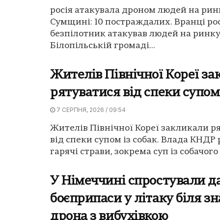
росія атакувала дроном людей на рин
Сумщині: 10 постраждалих. Вранці ро
безпілотник атакував людей на ринку
Білопільській громаді...
Жителів Північної Кореї з
рятуватися від спеки супом 
7 СЕРПНЯ, 2026 / 09:54
Жителів Північної Кореї закликали р
від спеки супом із собак. Влада КНДР
гарячі страви, зокрема суп із собачого м
У Німеччині спростували д
боєприпаси у літаку біля з
дрона з вибухівкою