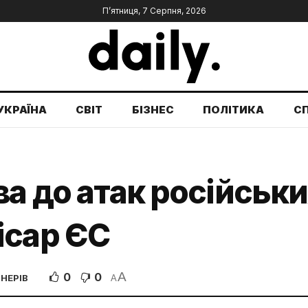
П’ятниця, 7 Серпня, 2026
УКРАЇНА
СВІТ
БІЗНЕС
ПОЛІТИКА
С
ва до атак російськ
ісар ЄС
A
0
0
НЕРІВ
A