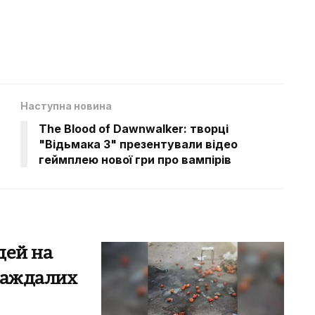
Наступна новина
The Blood of Dawnwalker: творці
"Відьмака 3" презентували відео
геймплею нової гри про вампірів
дей на
раждалих