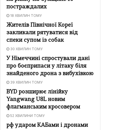
постраждалих
18 ХВИЛИН ТОМУ
Жителів Північної Кореї
закликали рятуватися від
спеки супом із собак
30 ХВИЛИН ТОМУ
У Німеччині спростували дані
про боєприпаси у літаку біля
знайденого дрона з вибухівкою
39 ХВИЛИН ТОМУ
BYD розширює лінійку
Yangwang U8L новим
флагманським кросовером
52 ХВИЛИНИ ТОМУ
рф ударом КАБами і дронами