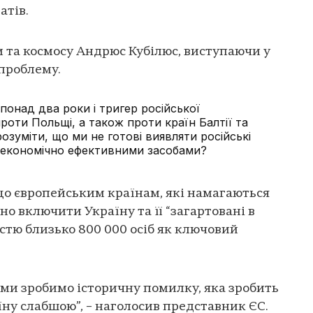
атів.
и та космосу Андрюс Кубілюс, виступаючи у
 проблему.
онад два роки і тригер російської
роти Польщі, а також проти країн Балтії та
розуміти, що ми не готові виявляти російські
 економічно ефективними засобами?
що європейським країнам, які намагаються
о включити Україну та її “загартовані в
стю близько 800 000 осіб як ключовий
 ми зробимо історичну помилку, яка зробить
їну слабшою”, – наголосив представник ЄС.