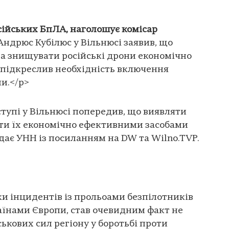
осійських БпЛА, наголошує комісар
Андрюс Кубілюс у Вільнюсі заявив, що
та знищувати російські дрони економічно
 підкреслив необхідність включення
ни.</p>
ступі у Вільнюсі попередив, що виявляти
ати їх економічно ефективними засобами
едає УНН із посиланням на DW та Wilno.TVP.
ки інцидентів із прольоами безпілотників
їнами Європи, став очевидним факт не
кових сил регіону у боротьбі проти