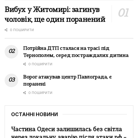
Вибух у Житомирі: загинув
чоловік, ще один поранений
0 ПОШИРИТИ
Потрійна ДТП сталася на трасі під
Тернополем, серед постраждалих дитина
0 ПОШИРИТИ
Ворог атакував центр Павлограда, є
поранені
0 ПОШИРИТИ
ОСТАННІ НОВИНИ
Частина Одеси залишилась без світла
через локальну аварію після атаки рф –