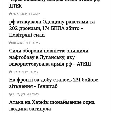
ДТЕК
25 ХВИЛИН ТОМУ
рф атакувала Одещину ракетами та
202 дронами, 174 БПЛА збито –
Повітряні сили
58 ХВИЛИН ТОМУ
Сили оборони повністю знищили
нафтобазу в Луганську, яку
використовувала армія рф – АТЕШ
1 ГОДИНУ ТОМУ
На фронті за добу сталось 231 бойове
зіткнення – Генштаб
2 ГОДИНИ ТОМУ
Атака на Харків: щонайменше одна
людина загинула