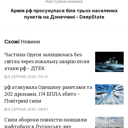
Наступна новина
Армія рф просунулася біля трьох населених
пунктів на Донеччині – DeepState
Схожі
Новини
Частина Одеси залишилась без
світла через локальну аварію після
атаки рф – ДТЕК
9 СЕРПНЯ, 2026 / 09:31
рф атакувала Одещину ракетами та
202 дронами, 174 БПЛА збито –
Повітряні сили
9 СЕРПНЯ, 2026 / 08:57
Сили оборони повністю знищили
нафтобазу в Луганську, яку