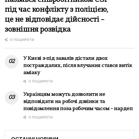
під час конфлікту з поліцією,
це не відповідає дійсності –
зовнішня розвідка
0 ПОШИРИТИ
У Києві з-під завалів дістали двох
постраждалих, після влучання стався витік
аміаку
0 ПОШИРИТИ
Українцям можуть дозволити не
відповідати на робочі дзвінки та
повідомлення поза робочим часом – нардеп
0 ПОШИРИТИ
ОСТАННІ НОВИНИ