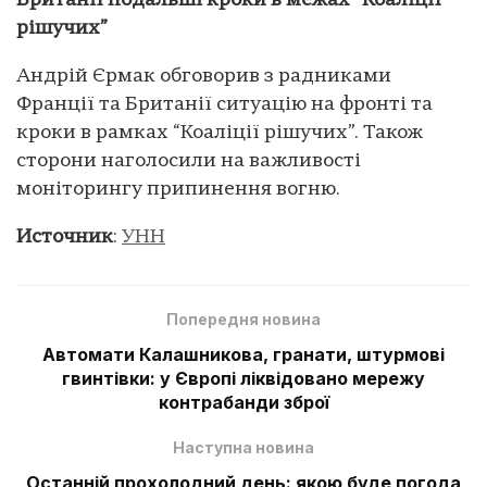
Британії подальші кроки в межах “Коаліції
рішучих”
Андрій Єрмак обговорив з радниками
Франції та Британії ситуацію на фронті та
кроки в рамках “Коаліції рішучих”. Також
сторони наголосили на важливості
моніторингу припинення вогню.
Источник
:
УНН
Попередня новина
Автомати Калашникова, гранати, штурмові
гвинтівки: у Європі ліквідовано мережу
контрабанди зброї
Наступна новина
Останній прохолодний день: якою буде погода