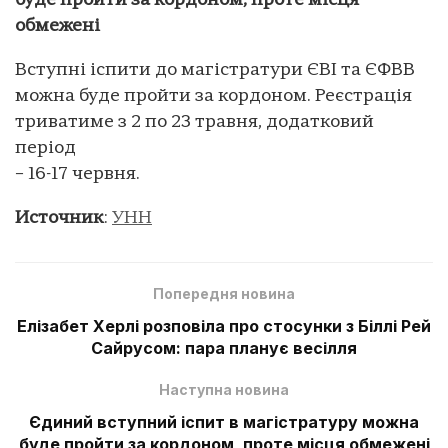
буде пройти за кордоном, проте місця
обмежені
Вступні іспити до магістратури ЄВІ та ЄФВВ
можна буде пройти за кордоном. Реєстрація
триватиме з 2 по 23 травня, додатковий
період
– 16-17 червня.
Источник
:
УНН
Попередня новина
Елізабет Херлі розповіла про стосунки з Біллі Рей
Сайрусом: пара планує весілля
Наступна новина
Єдиний вступний іспит в магістратуру можна
буде пройти за кордоном, проте місця обмежені