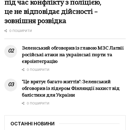
під час конфлікту з поліцією,
це не відповідає дійсності –
зовнішня розвідка
0 ПОШИРИТИ
Зеленський обговорив із главою МЗС Латвії
російські атаки на українські порти та
євроінтеграцію
0 ПОШИРИТИ
"Це врятує багато життів": Зеленський
обговорив із лідером Фінляндії захист від
балістики для України
0 ПОШИРИТИ
ОСТАННІ НОВИНИ