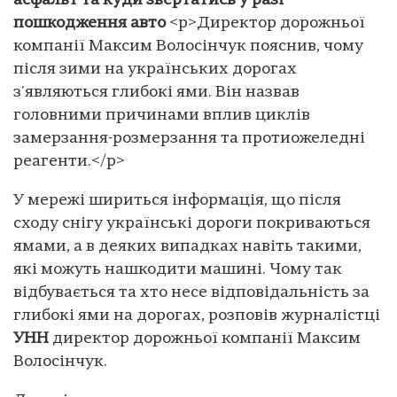
асфальт та куди звертатись у разі
пошкодження авто
<p>Директор дорожньої
компанії Максим Волосінчук пояснив, чому
після зими на українських дорогах
з'являються глибокі ями. Він назвав
головними причинами вплив циклів
замерзання-розмерзання та протиожеледні
реагенти.</p>
У мережі шириться інформація, що після
сходу снігу українські дороги покриваються
ямами, а в деяких випадках навіть такими,
які можуть нашкодити машині. Чому так
відбувається та хто несе відповідальність за
глибокі ями на дорогах, розповів журналістці
УНН
директор дорожньої компанії Максим
Волосінчук.