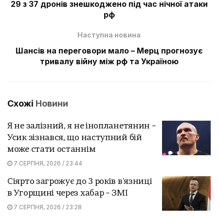
29 з 37 дронів знешкоджено під час нічної атаки
рф
Наступна новина
Шансів на переговори мало – Мерц прогнозує
тривалу війну між рф та Україною
Схожі
Новини
Я не залізний, я не інопланетянин –
Усик зізнався, що наступний бій
може стати останнім
7 СЕРПНЯ, 2026 / 23:44
Сіярто загрожує до 3 років в'язниці
в Угорщині через хабар – ЗМІ
7 СЕРПНЯ, 2026 / 23:28