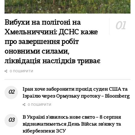
Вибухи на полігоні на
Хмельниччині: ДСНС каже
про завершення робіт
оновними силами,
ліквідація наслідків триває
0 ПОШИРИТИ
Іран хоче заборонити прохід суден США та
Ізраїлю через Ормузьку протоку – Bloomberg
0 ПОШИРИТИ
В Україні з'явилось нове свято – 8 серпня
відзначатиметься День Військ зв'язку та
кібербезпеки ЗСУ