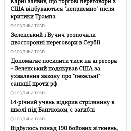
Карні заявив, що торгові переговори з
США відбуваються "неприємно" після
критики Трампа
2 ГОДИНИ ТОМУ
Зеленський і Вучич розпочали
двосторонні переговори в Сербії
2 ГОДИНИ ТОМУ
Допомагає посилити тиск на агресора
– Зеленський подякував США за
ухвалення закону про "пекельні"
санкції проти рф
2 ГОДИНИ ТОМУ
14-річний учень відкрив стрілянину в
школі під Бангкоком, є загиблі
2 ГОДИНИ ТОМУ
Відбулось понад 190 бойових зіткнень,