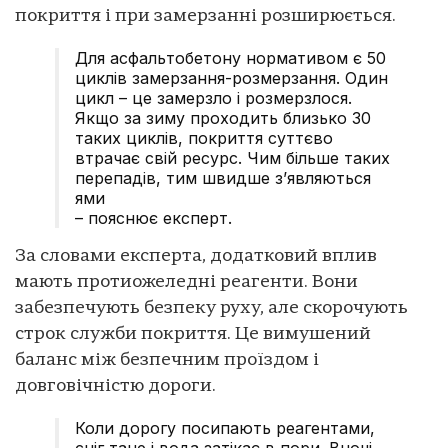
покриття і при замерзанні розширюється.
Для асфальтобетону нормативом є 50
циклів замерзання-розмерзання. Один
цикл – це замерзло і розмерзлося.
Якщо за зиму проходить близько 30
таких циклів, покриття суттєво
втрачає свій ресурс. Чим більше таких
перепадів, тим швидше з’являються
ями
– пояснює експерт.
За словами експерта, додатковий вплив
мають протиожеледні реагенти. Вони
забезпечують безпеку руху, але скорочують
строк служби покриття. Це вимушений
баланс між безпечним проїздом і
довговічністю дороги.
Коли дорогу посипають реагентами,
сніг тане і вода затікає в пори. Вночі