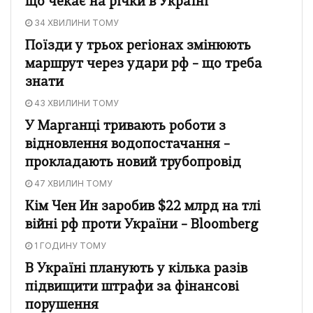
що чекає на річки в Україні
34 ХВИЛИНИ ТОМУ
Поїзди у трьох регіонах змінюють
маршрут через удари рф – що треба
знати
43 ХВИЛИНИ ТОМУ
У Марганці тривають роботи з
відновлення водопостачання –
прокладають новий трубопровід
47 ХВИЛИН ТОМУ
Кім Чен Ин заробив $22 млрд на тлі
війні рф проти України – Bloomberg
1 ГОДИНУ ТОМУ
В Україні планують у кілька разів
підвищити штрафи за фінансові
порушення