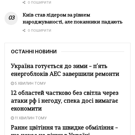
0 ПОШИРИТИ
Київ став лідером за рівнем
народжуваності, але показники падають
0 ПОШИРИТИ
ОСТАННІ НОВИНИ
Україна готується до зими – п’ять
енергоблоків АЕС завершили ремонти
5 ХВИЛИН ТОМУ
12 областей частково без світла через
атаки рф і негоду, спека досі вимагає
економити
11 ХВИЛИН ТОМУ
Раннє цвітіння та швидке обміління –