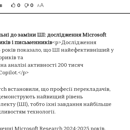
A
0
0
В
A
ьні до заміни ШІ: дослідження Microsoft
иків і письменників
<p>Дослідження
25 років показало, що ШІ найефективніший у
ориків та
на аналізі активності 200 тисяч
Copilot.</p>
rch встановили, що професії перекладачів,
 демонструють найвищий рівень
лекту (ШІ), тобто їхні завдання найбільше
ливостям технології.
енні Microsoft Research 2024-2025 років,