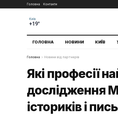
Головна
Контакти
Київ
+19°
ГОЛОВНА
НОВИНИ
КИЇВ
Головна
Новини від партнерів
Які професії на
дослідження Mi
істориків і пи