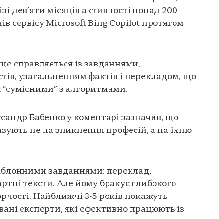
зі дев’яти місяців активності понад 200
в сервісу Microsoft Bing Copilot протягом
ще справляється із завданнями,
стів, узагальненням фактів і перекладом, що
ш “сумісними” з алгоритмами.
ксандр Бабенко у коментарі зазначив, що
зують не на зникнення професій, а на їхню
шаблонними завданнями: переклад,
ртні тексти. Але йому бракує глибокого
орчості. Найближчі 3-5 років покажуть
вані експерти, які ефективно працюють із