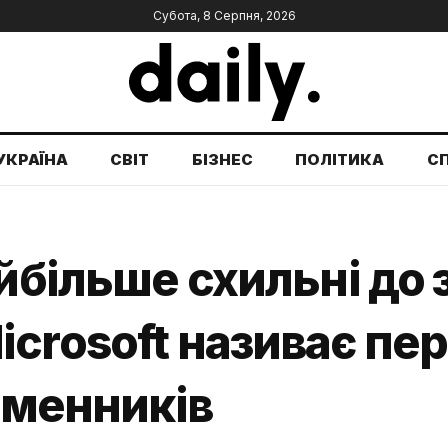
Субота, 8 Серпня, 2026
УКРАЇНА
СВІТ
БІЗНЕС
ПОЛІТИКА
С
йбільше схильні до 
crosoft називає пер
сьменників