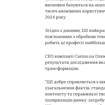
висновки базуються на аналі
тисяч анонімних користувачі
2024 року.
Згідно з даними, ШІ найкра
пов’язаними з обробкою тек
робить ці професії найбіль
СЕО компанії Casino.ua Оле
результати дослідження вка
трансформацію.
“ШІ добре справляється з 
узагальнення фактів, станда
контексту та справжньої тв
поляризацію ринку: затребу