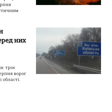
ерпня
істичним
н
еред них
и: троє
серпня ворог
 області.