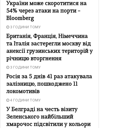
України може скоротитися на
54% через атаки на порти –
Bloomberg
3 ГОДИНИ ТОМУ
Британія, Франція, Німеччина
та Італія застерегли москву від
анексії грузинських територій у
річницю вторгнення
3 ГОДИНИ ТОМУ
Росія за 5 днів 41 раз атакувала
залізницю, пошкоджено 11
локомотивів
4 ГОДИНИ ТОМУ
У Белграді на честь візиту
Зеленського найбільший
хмарочос підсвітили у кольори