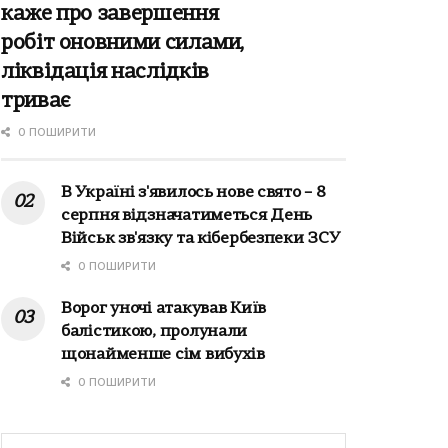
каже про завершення
робіт оновними силами,
ліквідація наслідків
триває
0 ПОШИРИТИ
В Україні з'явилось нове свято – 8
серпня відзначатиметься День
Військ зв'язку та кібербезпеки ЗСУ
0 ПОШИРИТИ
Ворог уночі атакував Київ
балістикою, пролунали
щонайменше сім вибухів
0 ПОШИРИТИ