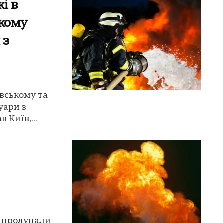
і в
ькому
 з
ївському та
уари з
 Київ,...
, пролунали