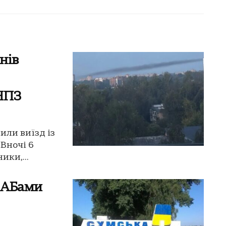
нів
 НПЗ
или виїзд із
 Вночі 6
ики,...
КАБами