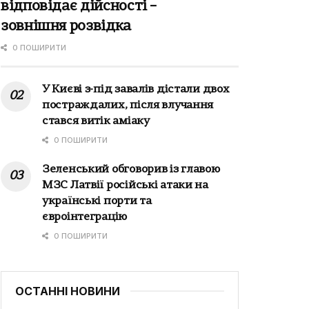
відповідає дійсності –
зовнішня розвідка
0 ПОШИРИТИ
У Києві з-під завалів дістали двох
постраждалих, після влучання
стався витік аміаку
0 ПОШИРИТИ
Зеленський обговорив із главою
МЗС Латвії російські атаки на
українські порти та
євроінтеграцію
0 ПОШИРИТИ
ОСТАННІ НОВИНИ