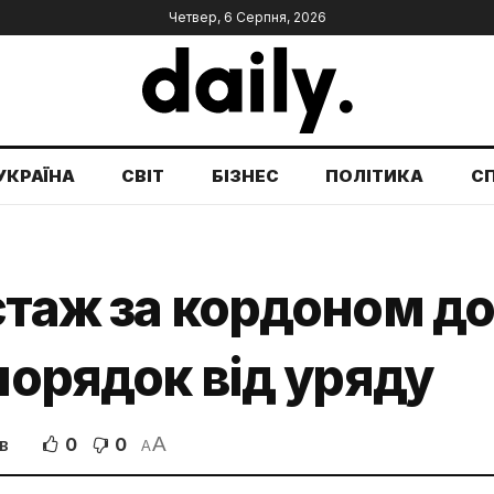
Четвер, 6 Серпня, 2026
УКРАЇНА
СВІТ
БІЗНЕС
ПОЛІТИКА
С
стаж за кордоном до 
порядок від уряду
A
0
0
В
A