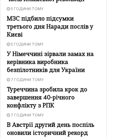
5 ГОДИНИ ТОМУ
МЗС підбило підсумки
третього дня Наради послів у
Києві
5 ГОДИНИ ТОМУ
У Німеччині зірвали замах на
керівника виробника
безпілотників для України
7 ГОДИНИ ТОМУ
Туреччина зробила крок до
завершення 40-річного
конфлікту з РПК
7 ГОДИНИ ТОМУ
В Австрії другий день поспіль
оновили історичний рекорд