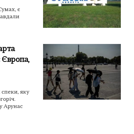
умах, є
завдали
арта
 Європа,
 спеки, яку
горіч.
у Арунас