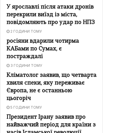
У ярославлі після атаки дронів
перекрили виїзд із міста,
повідомляють про удар по НПЗ
2 ГОДИНИ ТОМУ
росіяни вдарили чотирма
КАБами по Сумах, є
постраждалі
3 ГОДИНИ ТОМУ
Кліматолог заявив, що четварта
хвиля спеки, яку переживає
Європа, не є останньою
цьогоріч
5 ГОДИНИ ТОМУ
Президент Ірану заявив про
найважчий період для країни з
часів Ісламської революції