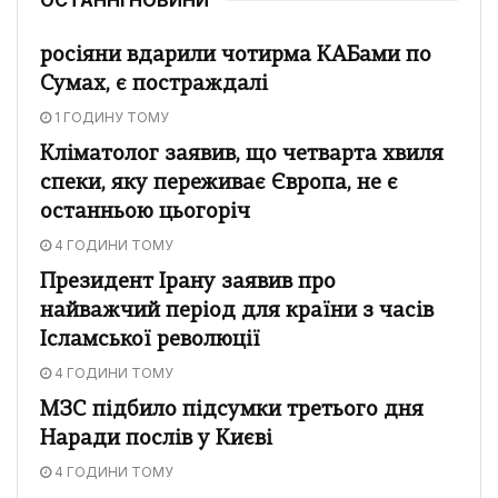
росіяни вдарили чотирма КАБами по
Сумах, є постраждалі
1 ГОДИНУ ТОМУ
Кліматолог заявив, що четварта хвиля
спеки, яку переживає Європа, не є
останньою цьогоріч
4 ГОДИНИ ТОМУ
Президент Ірану заявив про
найважчий період для країни з часів
Ісламської революції
4 ГОДИНИ ТОМУ
МЗС підбило підсумки третього дня
Наради послів у Києві
4 ГОДИНИ ТОМУ