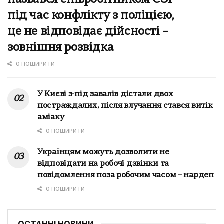
під час конфлікту з поліцією,
це не відповідає дійсності –
зовнішня розвідка
0 ПОШИРИТИ
У Києві з-під завалів дістали двох
постраждалих, після влучання стався витік
аміаку
0 ПОШИРИТИ
Українцям можуть дозволити не
відповідати на робочі дзвінки та
повідомлення поза робочим часом – нардеп
0 ПОШИРИТИ
ОСТАННІ НОВИНИ