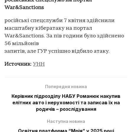
російських спецслужб на портал
War&Sanctions
російські спецслужби 7 квітня здійснили
масштабну кібератаку на портал
War&Sanctions. За пів години було здійснено
56 мільйонів
запитів, але ГУР успішно відбило атаку.
Источник
:
УНН
Попередня новина
Керівник підрозділу НАБУ Романюк накупив
елітних авто і нерухомості та записав їх на
родичів – розслідування
Наступна новина
Освітня платформа “Мрія” у 2025 році