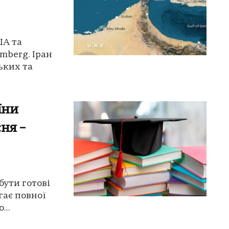
ША та
mberg. Іран
ьких та
їни
сня –
бути готові
гає повної
...