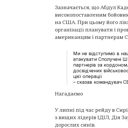
Зазначається, що Абдул Каде
високопоставленим бойовико
на США. При цьому його лік
організації планувати і пр
американцям і партнерам 
Ми не відступимо в наш
атакувати Сполучені Шт
партнерів за кордоном
досвідчених військовосл
цієї операції
– сказав командувач C
Нагадаємо
У липні під час рейду в Сир
з вищих лідерів ІДІЛ, Дія З
дорослих синів.