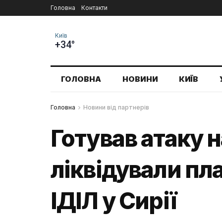
Головна
Контакти
Київ
+34°
ГОЛОВНА
НОВИНИ
КИЇВ
Головна
Новини від партнерів
Готував атаку 
ліквідували пл
ІДІЛ у Сирії