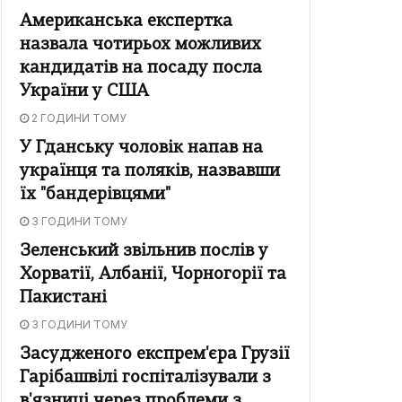
Американська експертка
назвала чотирьох можливих
кандидатів на посаду посла
України у США
2 ГОДИНИ ТОМУ
У Гданську чоловік напав на
українця та поляків, назвавши
їх "бандерівцями"
3 ГОДИНИ ТОМУ
Зеленський звільнив послів у
Хорватії, Албанії, Чорногорії та
Пакистані
3 ГОДИНИ ТОМУ
Засудженого експрем'єра Грузії
Гарібашвілі госпіталізували з
в'язниці через проблеми з