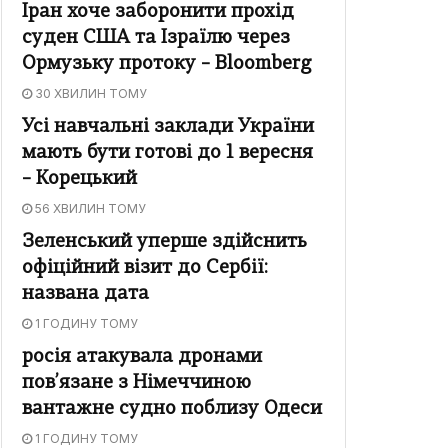
Іран хоче заборонити прохід
суден США та Ізраїлю через
Ормузьку протоку – Bloomberg
30 ХВИЛИН ТОМУ
Усі навчальні заклади України
мають бути готові до 1 вересня
– Корецький
56 ХВИЛИН ТОМУ
Зеленський уперше здійснить
офіційний візит до Сербії:
названа дата
1 ГОДИНУ ТОМУ
росія атакувала дронами
пов’язане з Німеччиною
вантажне судно поблизу Одеси
1 ГОДИНУ ТОМУ