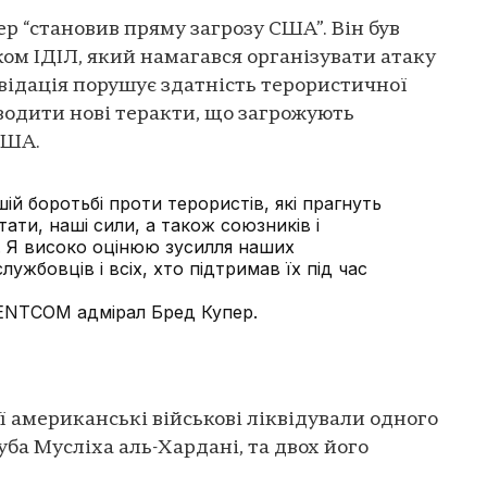
р “становив пряму загрозу США”. Він був
м ІДІЛ, який намагався організувати атаку
відація порушує здатність терористичної
оводити нові теракти, що загрожують
США.
ій боротьбі проти терористів, які прагнуть
ати, наші сили, а також союзників і
. Я високо оцінюю зусилля наших
ужбовців і всіх, хто підтримав їх під час
ENTCOM адмірал Бред Купер.
ії американські військові ліквідували одного
ауба Мусліха аль-Хардані, та двох його