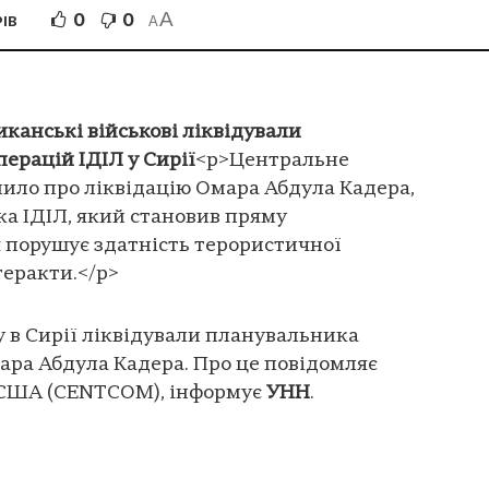
A
0
0
ІВ
A
иканські військові ліквідували
ерацій ІДІЛ у Сирії
<p>Центральне
ло про ліквідацію Омара Абдула Кадера,
а ІДІЛ, який становив пряму
 порушує здатність терористичної
теракти.</p>
у в Сирії ліквідували планувальника
ара Абдула Кадера. Про це повідомляє
США (CENTCOM), інформує
УНН
.