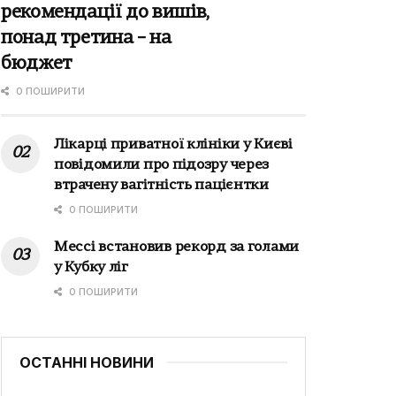
рекомендації до вишів,
понад третина – на
бюджет
0 ПОШИРИТИ
Лікарці приватної клініки у Києві
повідомили про підозру через
втрачену вагітність пацієнтки
0 ПОШИРИТИ
Мессі встановив рекорд за голами
у Кубку ліг
0 ПОШИРИТИ
ОСТАННІ НОВИНИ