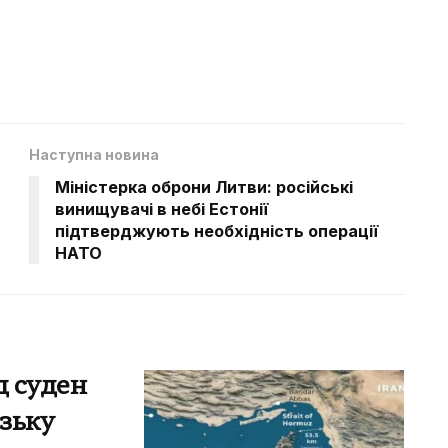
Наступна новина
Міністерка оброни Литви: російські
винищувачі в небі Естонії
підтверджують необхідність операції
НАТО
д суден
зьку