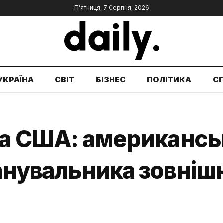
П’ятниця, 7 Серпня, 2026
УКРАЇНА
СВІТ
БІЗНЕС
ПОЛІТИКА
С
на США: американськ
анувальника зовніш