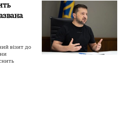
ить
названа
ий візит до
їни
снить