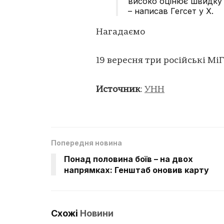
високо оцінює швидку 
– написав Гегсет у X.
Нагадаємо
19 вересня три російські Мі
Источник
:
УНН
Попередня новина
Понад половина боїв – на двох
напрямках: Генштаб оновив карту
Схожі
Новини