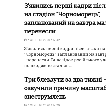
З'явились перші кадри післ
на стадіон "Чорноморець",
запланований на завтра ма
перенесли
7 СЕРПНЯ, 2026 / 17:42
З'явились перші кадри після атаки на
"Чорноморець", запланований на завт
- перенесли. Внаслідок російського уд
пошкоджено стадіон...
Три блекаути за два тижні – 
озвучили причину масшта
знеструмлень
7 СЕРПНЯ, 2026 / 17:20