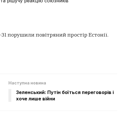
та рішучу реакцію союзників
Г-31 порушили повітряний простір Естонії.
Наступна новина
Зеленський: Путін боїться переговорів і
хоче лише війни