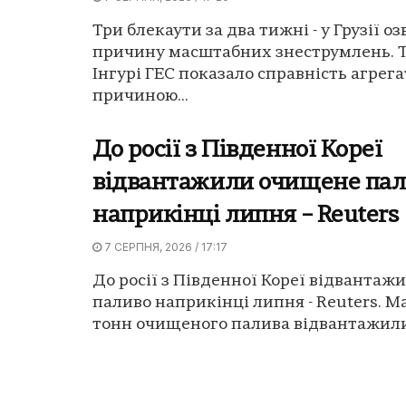
Три блекаути за два тижні - у Грузії о
причину масштабних знеструмлень. 
Інгурі ГЕС показало справність агрегат
причиною...
До росії з Південної Кореї
відвантажили очищене пал
наприкінці липня – Reuters
7 СЕРПНЯ, 2026 / 17:17
До росії з Південної Кореї відванта
паливо наприкінці липня - Reuters. М
тонн очищеного палива відвантажили 