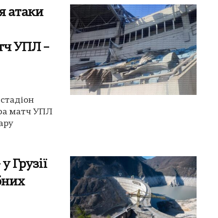
я атаки
тч УПЛ –
 стадіон
ра матч УПЛ
ару
у Грузії
бних