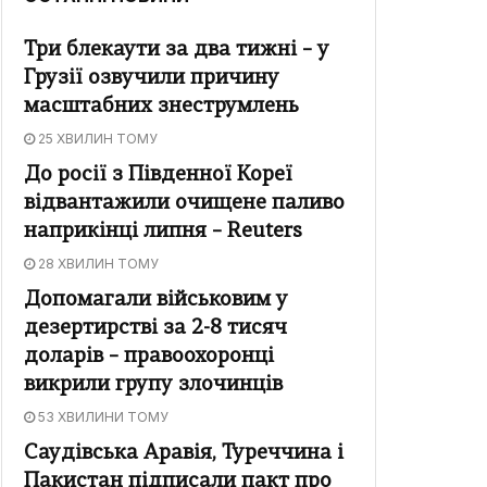
Три блекаути за два тижні – у
Грузії озвучили причину
масштабних знеструмлень
25 ХВИЛИН ТОМУ
До росії з Південної Кореї
відвантажили очищене паливо
наприкінці липня – Reuters
28 ХВИЛИН ТОМУ
Допомагали військовим у
дезертирстві за 2-8 тисяч
доларів – правоохоронці
викрили групу злочинців
53 ХВИЛИНИ ТОМУ
Саудівська Аравія, Туреччина і
Пакистан підписали пакт про