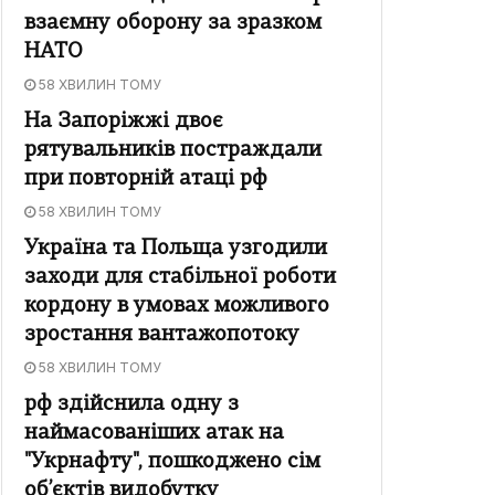
взаємну оборону за зразком
НАТО
58 ХВИЛИН ТОМУ
На Запоріжжі двоє
рятувальників постраждали
при повторній атаці рф
58 ХВИЛИН ТОМУ
Україна та Польща узгодили
заходи для стабільної роботи
кордону в умовах можливого
зростання вантажопотоку
58 ХВИЛИН ТОМУ
рф здійснила одну з
наймасованіших атак на
"Укрнафту", пошкоджено сім
об’єктів видобутку