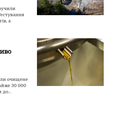
звучили
Тестування
ів, а
иво
жили очищене
айже 30 000
до...