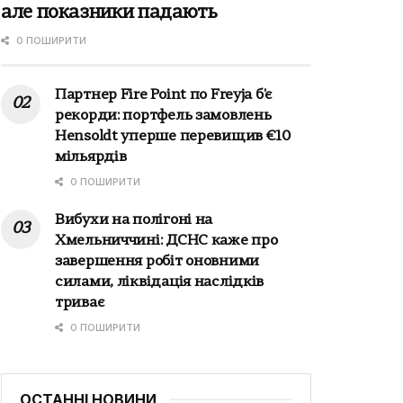
але показники падають
0 ПОШИРИТИ
Партнер Fire Point по Freyja б'є
рекорди: портфель замовлень
Hensoldt уперше перевищив €10
мільярдів
0 ПОШИРИТИ
Вибухи на полігоні на
Хмельниччині: ДСНС каже про
завершення робіт оновними
силами, ліквідація наслідків
триває
0 ПОШИРИТИ
ОСТАННІ НОВИНИ