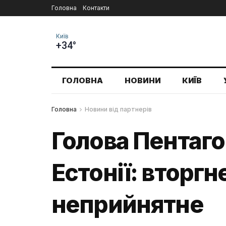
Головна
Контакти
Київ
+34°
ГОЛОВНА
НОВИНИ
КИЇВ
Головна
Новини від партнерів
Голова Пентагон
Естонії: вторг
неприйнятне