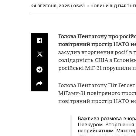
24 ВЕРЕСНЯ, 2025 / 05:51
в
НОВИНИ ВІД ПАРТНЕ
Голова Пентагону про російсь
повітряний простір НАТО 
засудив вторгнення росії в
солідарність США з Естоніє
російські МіГ-31 порушили п
Голова Пентагону Піт Гегсе
МіГами-31 повітряного прост
повітряний простір НАТО 
Важлива розмова вчора
Певкуром. Вторгнення р
неприйнятним. Міністе