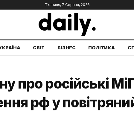
П’ятниця, 7 Серпня, 2026
УКРАЇНА
СВІТ
БІЗНЕС
ПОЛІТИКА
С
у про російські МіГ
нення рф у повітрян