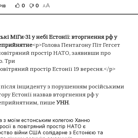
A
0
0
РІВ
A
кі МіГи-31 у небі Естонії: вторгнення рф у
неприйнятне
<p>Голова Пентагону Піт Гегсет
 повітряний простір НАТО, заявивши про
ю. Три
овітряний простір Естонії 19 вересня.</p>
т після інциденту з порушенням російськими
ору Естонії назвав вторгнення рф у
неприйнятним, пише
УНН
.
 з моїм естонським колегою Ханно
осії в повітряний простір НАТО є
рство війни США солідарне з Естонією та