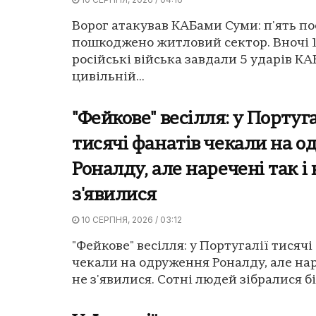
Ворог атакував КАБами Суми: п'ять п
пошкоджено житловий сектор. Вночі 
російські війська завдали 5 ударів К
цивільній...
"Фейкове" весілля: у Португа
тисячі фанатів чекали на 
Роналду, але наречені так і 
з'явилися
10 СЕРПНЯ, 2026 / 03:12
"Фейкове" весілля: у Португалії тисячі
чекали на одруження Роналду, але нар
не з'явилися. Сотні людей зібралися біл