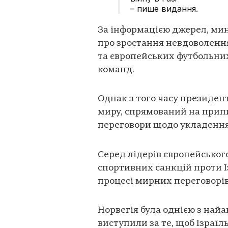
– пише видання.
За інформацією джерел, ми
про зростання невдоволення
та європейських футбольни
команд.
Однак з того часу президе
миру, спрямований на припи
переговори щодо укладення 
Серед лідерів європейськог
спортивних санкцій проти І
процесі мирних переговорів
Норвегія була однією з най
виступили за те, щоб Ізраї