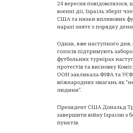
24 вересня повідомлялося, 
воєнні дії, Ізраїль зберіг 
США та низки впливових фу
наразі зняте з порядку денн
Однак, вже наступного дня,
голосів підтримують заборо
футбольних турнірах наступ
протестів та висновку Коміс
ООН закликала ФІФА та УЄФА
міжнародних змагань як “н
людини”.
Президент США Дональд Тр
завершити війну Ізраїлю з 
пунктів.