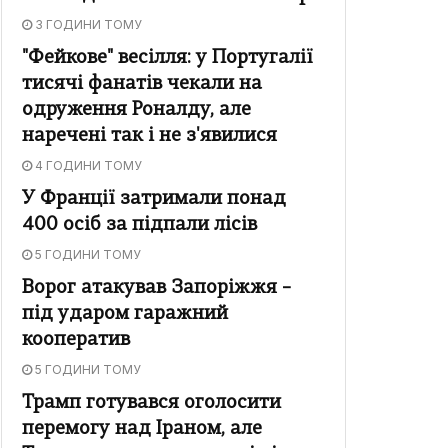
3 ГОДИНИ ТОМУ
"Фейкове" весілля: у Португалії
тисячі фанатів чекали на
одруження Роналду, але
наречені так і не з'явилися
4 ГОДИНИ ТОМУ
У Франції затримали понад
400 осіб за підпали лісів
5 ГОДИНИ ТОМУ
Ворог атакував Запоріжжя –
під ударом гаражний
кооператив
5 ГОДИНИ ТОМУ
Трамп готувався оголосити
перемогу над Іраном, але