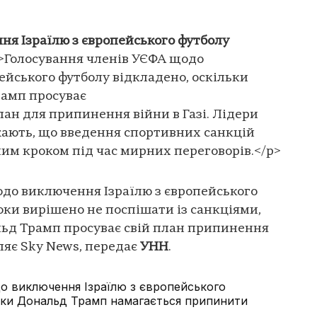
я Ізраїлю з європейського футболу
>Голосування членів УЄФА щодо
ейського футболу відкладено, оскільки
амп просуває
ан для припинення війни в Газі. Лідери
жають, що введення спортивних санкцій
ним кроком під час мирних переговорів.</p>
до виключення Ізраїлю з європейського
оки вирішено не поспішати із санкціями,
ьд Трамп просуває свій план припинення
мляє Sky News, передає
УНН
.
 виключення Ізраїлю з європейського
оки Дональд Трамп намагається припинити