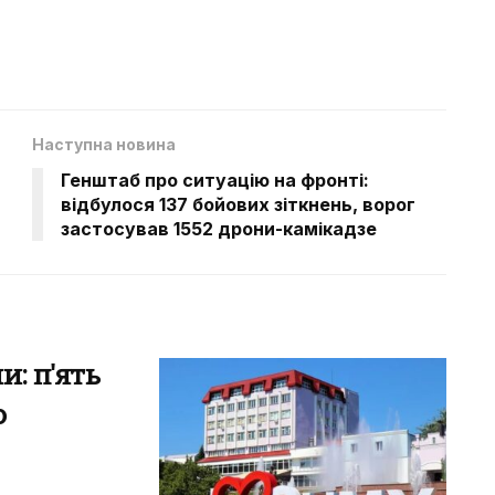
Наступна новина
Генштаб про ситуацію на фронті:
відбулося 137 бойових зіткнень, ворог
застосував 1552 дрони-камікадзе
: п'ять
о