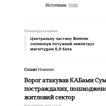
Источник
:
УНН
Попередня новина
Центральну частину Філіппін
сколихнув потужний землетрус
магнітудою 6,9 бала
Схожі
Новини
Ворог атакував КАБами Суми
постраждалих, пошкоджен
житловий сектор
10 СЕРПНЯ, 2026 / 04:16