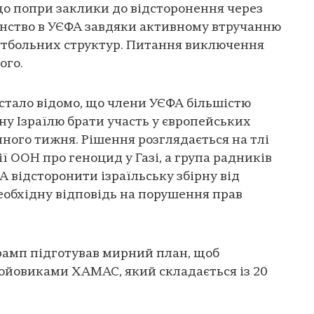
що попри заклики до відсторонення через
членство в УЄФА завдяки активному втручанню
тбольних структур. Питання виключення
ого.
 стало відомо, що члени УЄФА більшістю
ну Ізраїлю брати участь у європейських
ного тижня. Рішення розглядається на тлі
ії ООН про геноцид у Газі, а група радників
 відсторонити ізраїльську збірну від
еобхідну відповідь на порушення прав
амп підготував мирний план, щоб
бойовиками ХАМАС, який складається із 20