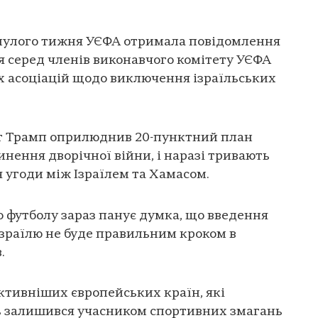
нулого тижня УЄФА отримала повідомлення
 серед членів виконавчого комітету УЄФА
х асоціацій щодо виключення ізраїльських
нт Трамп оприлюднив 20-пунктний план
нення дворічної війни, і наразі тривають
угоди між Ізраїлем та Хамасом.
о футболу зараз панує думка, що введення
зраїлю не буде правильним кроком в
.
активніших європейських країн, які
ль залишився учасником спортивних змагань