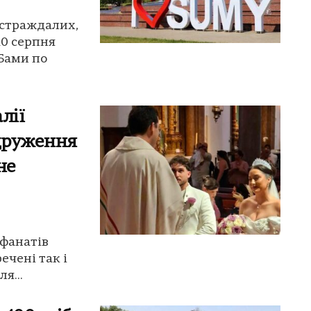
остраждалих,
10 серпня
АБами по
лії
одруження
не
 фанатів
ечені так і
я...