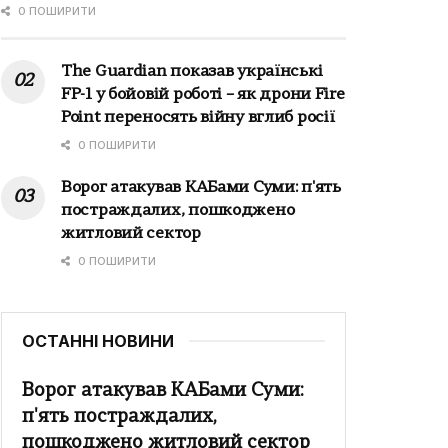
0 ПОШИРИТИ
The Guardian показав українські
FP-1 у бойовій роботі – як дрони Fire
Point переносять війну вглиб росії
0 ПОШИРИТИ
Ворог атакував КАБами Суми: п'ять
постраждалих, пошкоджено
житловий сектор
0 ПОШИРИТИ
ОСТАННІ НОВИНИ
Ворог атакував КАБами Суми:
п'ять постраждалих,
пошкоджено житловий сектор