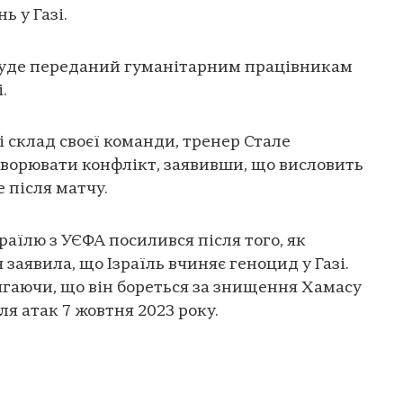
ь у Газі.
 буде переданий гуманітарним працівникам
.
 склад своєї команди, тренер Стале
оворювати конфлікт, заявивши, що висловить
 після матчу.
аїлю з УЄФА посилився після того, як
 заявила, що Ізраїль вчиняє геноцид у Газі.
лягаючи, що він бореться за знищення Хамасу
ля атак 7 жовтня 2023 року.