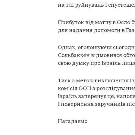
на тлі руйнувань і спустошен
Прибуток від матчу в Осло
для надання допомоги в Газі
Однак, оголошуючи сьогодні
Сольбаккен відмовився обг
свою думку про Ізраїль лише
Тиск з метою виключення Ізр
комісія ООН з розслідування
Ізраїль заперечує це, напо
і повернення заручників піс
Нагадаємо