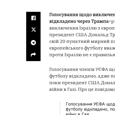
Голосування щодо виключенн
відкладено через Трампа
<p
виключення Ізраїлю з європ
президент США Дональд Тр
свій 20-пунктний мирний пл
європейського футболу вва
проти Ізраїлю не є правиль
Голосування членів УЄФА що
футболу відкладено, адже п
поки президент США Донал
війни в Газі. Про це повідо
Голосування УЄФА щодо
футболу відкладено, п
війну в Газі