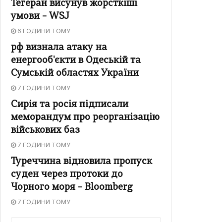
Тегеран висунув жорсткіші
умови – WSJ
6 ГОДИНИ ТОМУ
рф визнала атаку на
енергооб'єкти в Одеській та
Сумській областях України
7 ГОДИНИ ТОМУ
Сирія та росія підписали
меморандум про реорганізацію
військових баз
7 ГОДИНИ ТОМУ
Туреччина відновила пропуск
суден через протоки до
Чорного моря – Bloomberg
7 ГОДИНИ ТОМУ