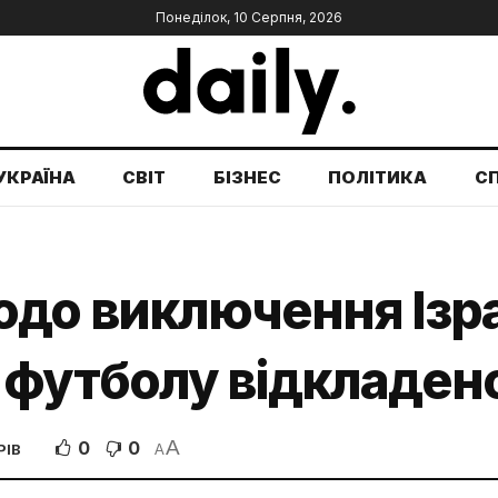
Понеділок, 10 Серпня, 2026
УКРАЇНА
СВІТ
БІЗНЕС
ПОЛІТИКА
С
до виключення Ізра
 футболу відкладен
A
0
0
РІВ
A