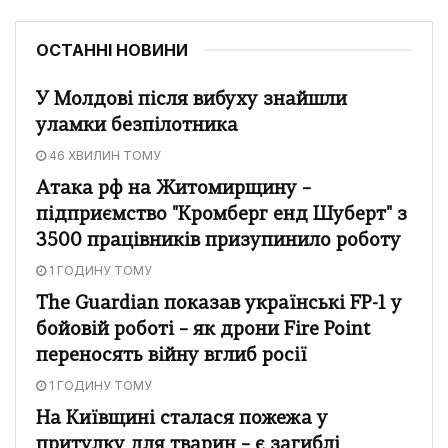
ОСТАННІ НОВИНИ
У Молдові після вибуху знайшли
уламки безпілотника
46 ХВИЛИН ТОМУ
Атака рф на Житомирщину –
підприємство "Кромберг енд Шуберт" з
3500 працівників призупинило роботу
1 ГОДИНУ ТОМУ
The Guardian показав українські FP-1 у
бойовій роботі – як дрони Fire Point
переносять війну вглиб росії
1 ГОДИНУ ТОМУ
На Київщині сталася пожежа у
притулку для тварин – є загиблі