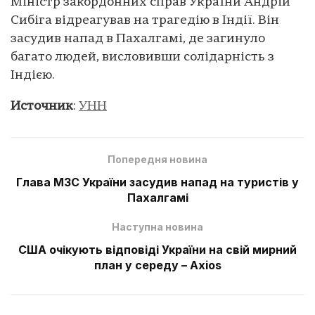
Міністр закордонних справ України Андрій
Сибіга відреагував на трагедію в Індії. Він
засудив напад в Пахалгамі, де загинуло
багато людей, висловивши солідарність з
Індією.
Источник
:
УНН
Попередня новина
Глава МЗС України засудив напад на туристів у
Пахалгамі
Наступна новина
США очікують відповіді України на свій мирний
план у середу – Axios