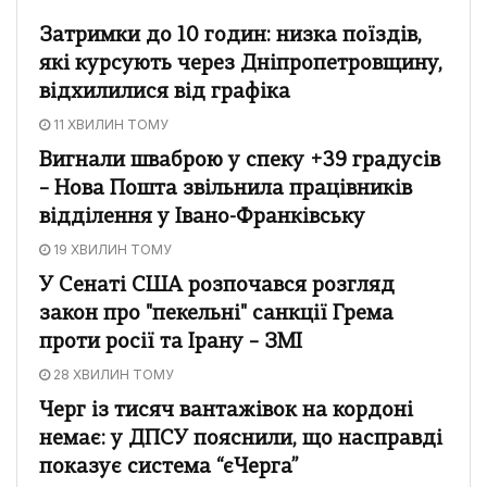
Затримки до 10 годин: низка поїздів,
які курсують через Дніпропетровщину,
відхилилися від графіка
11 ХВИЛИН ТОМУ
Вигнали шваброю у спеку +39 градусів
– Нова Пошта звільнила працівників
відділення у Івано-Франківську
19 ХВИЛИН ТОМУ
У Сенаті США розпочався розгляд
закон про "пекельні" санкції Грема
проти росії та Ірану – ЗМІ
28 ХВИЛИН ТОМУ
Черг із тисяч вантажівок на кордоні
немає: у ДПСУ пояснили, що насправді
показує система “єЧерга”