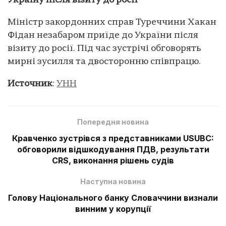
Україну після візиту до росії
Міністр закордонних справ Туреччини Хакан
Фідан незабаром приїде до України після
візиту до росії. Під час зустрічі обговорять
мирні зусилля та двосторонню співпрацю.
Источник
:
УНН
Попередня новина
Кравченко зустрівся з представниками USUBC:
обговорили відшкодування ПДВ, результати
CRS, виконання рішень судів
Наступна новина
Голову Національного банку Словаччини визнали
винним у корупції