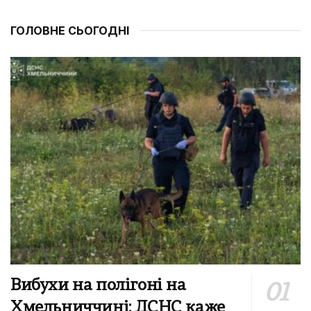
ГОЛОВНЕ СЬОГОДНІ
Вибухи на полігоні на
Хмельниччині: ДСНС каже