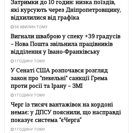
Затримки до 10 годин: низка поїздів,
які курсують через Дніпропетровщину,
відхилилися від графіка
56 ХВИЛИН ТОМУ
Вигнали шваброю у спеку +39 градусів
– Нова Пошта звільнила працівників
відділення у Івано-Франківську
1 ГОДИНУ ТОМУ
У Сенаті США розпочався розгляд
закон про "пекельні" санкції Грема
проти росії та Ірану – ЗМІ
1 ГОДИНУ ТОМУ
Черг із тисяч вантажівок на кордоні
немає: у ДПСУ пояснили, що насправді
показує система “єЧерга”
1 ГОДИНУ ТОМУ