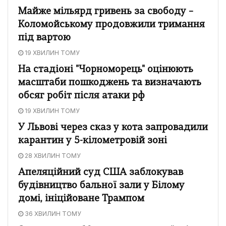
Майже мільярд гривень за свободу –
Коломойському продовжили тримання
під вартою
19 ХВИЛИН ТОМУ
На стадіоні "Чорноморець" оцінюють
масштаби пошкоджень та визначають
обсяг робіт після атаки рф
19 ХВИЛИН ТОМУ
У Львові через сказ у кота запровадили
карантин у 5-кілометровій зоні
28 ХВИЛИН ТОМУ
Апеляційний суд США заблокував
будівництво бальної зали у Білому
домі, ініційоване Трампом
36 ХВИЛИН ТОМУ