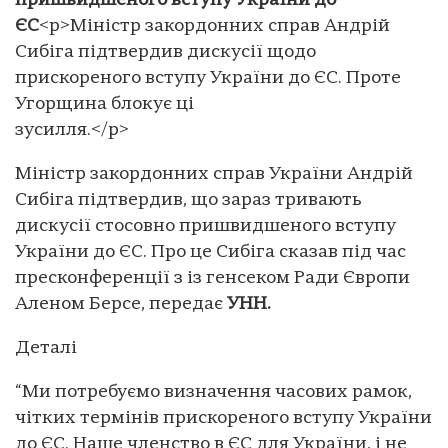
пришвидшеного вступу України до
ЄС
<p>Міністр закордонних справ Андрій
Сибіга підтвердив дискусії щодо
прискореного вступу України до ЄС. Проте
Угорщина блокує ці
зусилля.</p>
Міністр закордонних справ України Андрій
Сибіга підтвердив, що зараз тривають
дискусії стосовно пришвидшеного вступу
України до ЄС. Про це Сибіга сказав під час
пресконференції з із генсеком Ради Європи
Аленом Берсе, передає
УНН.
Деталі
“Ми потребуємо визначення часових рамок,
чітких термінів прискореного вступу України
до ЄС. Наше членство в ЄС для України, і не