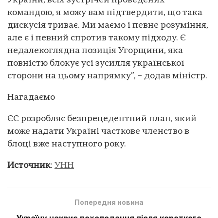
України, всіх зустрічей проведених
командою, я можу вам підтвердити, що така
дискусія триває. Ми маємо і певне розуміння,
але є і певний спротив такому підходу. Є
недалекоглядна позиція Угорщини, яка
повністю блокує усі зусилля української
сторони на цьому напрямку”, – додав міністр.
Нагадаємо
ЄС розробляє безпрецедентний план, який
може надати Україні часткове членство в
блоці вже наступного року.
Источник
:
УНН
Попередня новина
Україну накриє похолодання після короткого