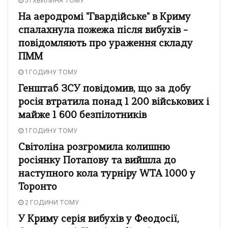
51 ХВИЛИНА ТОМУ
На аеродромі "Гвардійське" в Криму
спалахнула пожежа після вибухів –
повідомляють про ураження складу
ПММ
1 ГОДИНУ ТОМУ
Генштаб ЗСУ повідомив, що за добу
росія втратила понад 1 200 військових і
майже 1 600 безпілотників
1 ГОДИНУ ТОМУ
Світоліна розгромила колишню
росіянку Потапову та вийшла до
наступного кола турніру WTA 1000 у
Торонто
2 ГОДИНИ ТОМУ
У Криму серія вибухів у Феодосії,