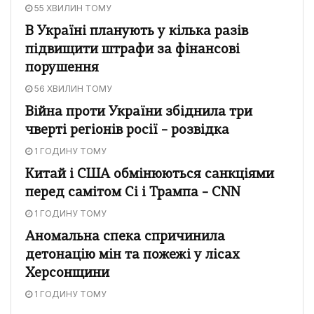
55 ХВИЛИН ТОМУ
В Україні планують у кілька разів
підвищити штрафи за фінансові
порушення
56 ХВИЛИН ТОМУ
Війна проти України збіднила три
чверті регіонів росії – розвідка
1 ГОДИНУ ТОМУ
Китай і США обмінюються санкціями
перед самітом Сі і Трампа – CNN
1 ГОДИНУ ТОМУ
Аномальна спека спричинила
детонацію мін та пожежі у лісах
Херсонщини
1 ГОДИНУ ТОМУ