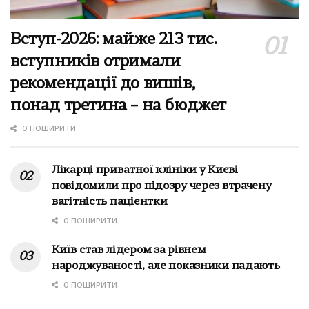
Вступ-2026: майже 213 тис.
вступників отримали
рекомендації до вишів,
понад третина – на бюджет
0 ПОШИРИТИ
Лікарці приватної клініки у Києві
повідомили про підозру через втрачену
вагітність пацієнтки
0 ПОШИРИТИ
Київ став лідером за рівнем
народжуваності, але показники падають
0 ПОШИРИТИ