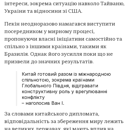
інтереси, зокрема ситуацію навколо Тайваню,
України та відносини зі США.
Пекін неодноразово намагався виступити
посередником у мирному процесі,
пропонуючи власні ініціативи самостійно та
спільно з іншими країнами, такими як
Бразилія. Однак його зусилля поки що не
призвели до значних результатів.
Китай готовий разом із міжнародною
спільнотою, зокрема країнами
Глобального Півдня, відігравати
конструктивну роль у врегулюванні
конфлікту
– наголосив Ван І.
За словами китайського дипломата,
відповідальність за збереження миру лежить
на великих державах, які мають вплив на