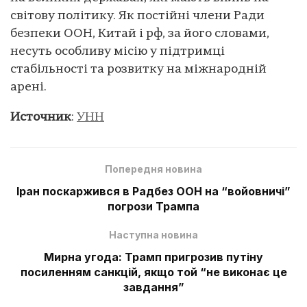
світову політику. Як постійні члени Ради
безпеки ООН, Китай і рф, за його словами,
несуть особливу місію у підтримці
стабільності та розвитку на міжнародній
арені.
Источник
:
УНН
Попередня новина
Іран поскаржився в Радбез ООН на “войовничі”
погрози Трампа
Наступна новина
Мирна угода: Трамп пригрозив путіну
посиленням санкцій, якщо той “не виконає це
завдання”