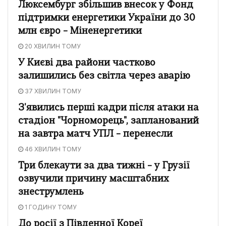
Люксембург збільшив внесок у Фонд
підтримки енергетики України до 30
млн євро – Міненергетики
20 ХВИЛИН ТОМУ
У Києві два райони частково
залишились без світла через аварію
37 ХВИЛИН ТОМУ
З'явились перші кадри після атаки на
стадіон "Чорноморець", запланований
на завтра матч УПЛ – перенесли
46 ХВИЛИН ТОМУ
Три блекаути за два тижні – у Грузії
озвучили причину масштабних
знеструмлень
1 ГОДИНУ ТОМУ
До росії з Південної Кореї