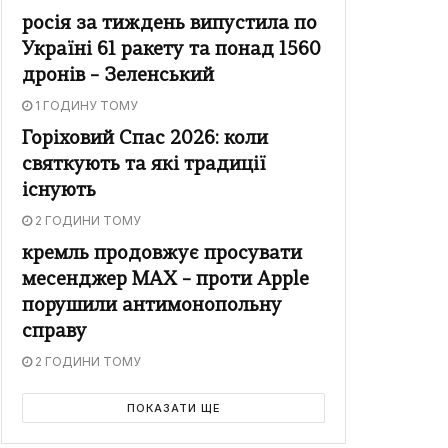
росія за тиждень випустила по
Україні 61 ракету та понад 1560
дронів – Зеленський
1 ГОДИНУ ТОМУ
Горіховий Спас 2026: коли
святкують та які традиції
існують
2 ГОДИНИ ТОМУ
кремль продовжує просувати
месенджер MAX – проти Apple
порушили антимонопольну
справу
2 ГОДИНИ ТОМУ
ПОКАЗАТИ ЩЕ