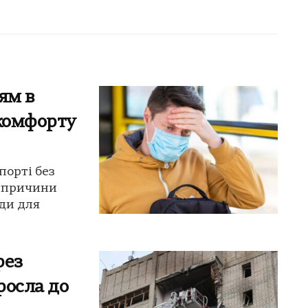
ям в
скомфорту
порті без
є причини
ди для
рез
росла до