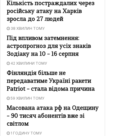
Кількість постраждалих через
російську атаку на Харків
зросла до 27 людей
38 ХВИЛИН ТОМУ
Під впливом затемнення:
астропрогноз для усіх знаків
Зодіаку на 10 – 16 серпня
42 ХВИЛИНИ ТОМУ
Фінляндія більше не
передаватиме Україні ракети
Patriot – стала відома причина
59 ХВИЛИН ТОМУ
Масована атака рф на Одещину
– 90 тисяч абонентів вже зі
світлом
1 ГОДИНУ ТОМУ