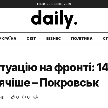
Неділя, 9 Серпня, 2026
УКРАЇНА
СВІТ
БІЗНЕС
ПОЛІТИКА
С
туацію на фронті: 1
рячіше – Покровськ
A
0
0
ІВ
A