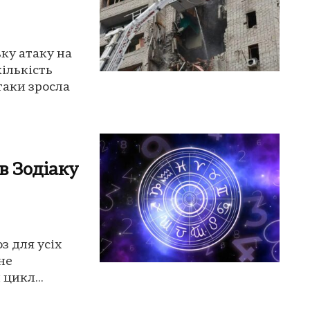
ку атаку на
кількість
таки зросла
в Зодіаку
з для усіх
чне
цикл...