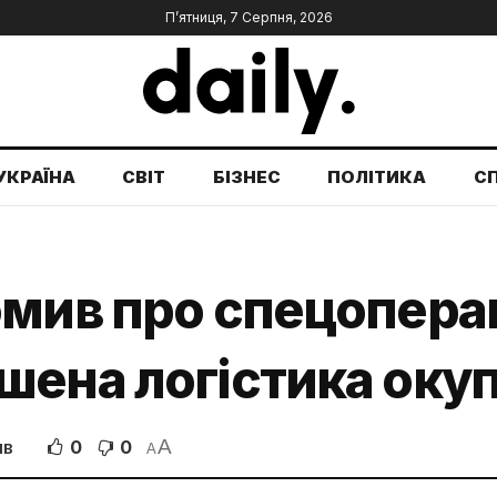
П’ятниця, 7 Серпня, 2026
УКРАЇНА
СВІТ
БІЗНЕС
ПОЛІТИКА
С
мив про спецоперац
ена логістика окуп
A
0
0
ІВ
A