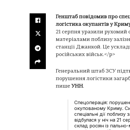
Генштаб повідомив про спе
логістика окупантів у Крим
21 серпня уразили рухомий 
матеріалами поблизу заліз
станції Джанкой. Це ускла
російських військ.</p>
Генеральний штаб ЗСУ підт
порушення логістики загар
пише
УНН
.
Спецоперація: порушен
окупованому Криму. Си
спеціальні дії поблизу 
відбулася у ніч на 21 
склад росіян із пально