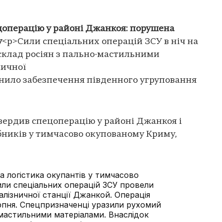
цоперацію у районі Джанкоя: порушена
у
<p>Сили спеціальних операцій ЗСУ в ніч на
склад росіян з пально-мастильними
ничної
днило забезпечення південного угруповання
вердив спецоперацію у районі Джанкоя і
бників у тимчасово окупованому Криму,
а логістика окупантів у тимчасово
ли спеціальних операцій ЗСУ провели
залізничної станції Джанкой. Операція
серпня. Спецпризначенці уразили рухомий
-мастильними матеріалами. Внаслідок