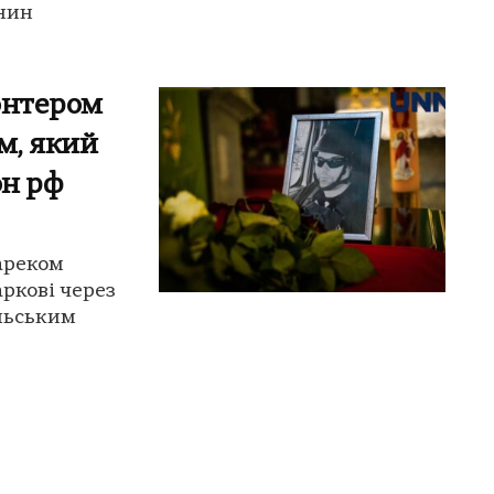
янин
онтером
м, який
он рф
ареком
ркові через
льським