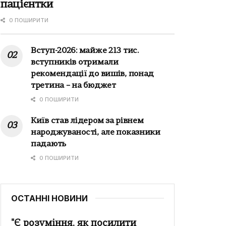
пацієнтки
0 ПОШИРИТИ
Вступ-2026: майже 213 тис.
вступників отримали
рекомендації до вишів, понад
третина – на бюджет
0 ПОШИРИТИ
Київ став лідером за рівнем
народжуваності, але показники
падають
0 ПОШИРИТИ
ОСТАННІ НОВИНИ
"Є розуміння, як посилити