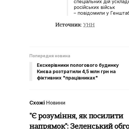
спеціальних дій усклад
російських військ
– повідомили у Генштаб
Источник
:
УНН
Попередня новина
Екскерівники пологового будинку
Києва розтратили 4,5 млн грн на
фіктивних "працівниках"
Схожі
Новини
"Є розуміння, як посилити
напрямок": Зеленський обго