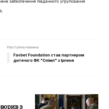
нене забезпечення південного угруповання
і.
Наступна новина
Favbet Foundation став партнером
дитячого ФК "Олімп" з Ірпеня
ворив з