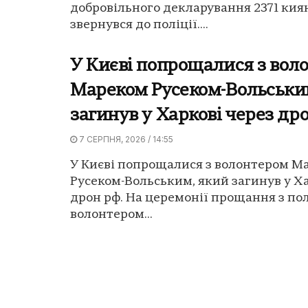
добровільного декларування 2371 ки
звернувся до поліції....
У Києві попрощалися з вол
Мареком Русеком-Вольськи
загинув у Харкові через др
7 СЕРПНЯ, 2026 / 14:55
У Києві попрощалися з волонтером М
Русеком-Вольським, який загинув у Ха
дрон рф. На церемонії прощання з по
волонтером...