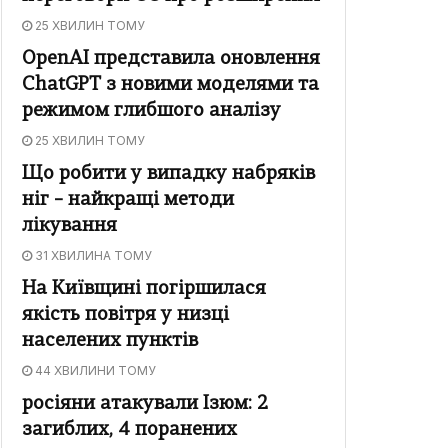
25 ХВИЛИН ТОМУ
OpenAI представила оновлення
ChatGPT з новими моделями та
режимом глибшого аналізу
25 ХВИЛИН ТОМУ
Що робити у випадку набряків
ніг – найкращі методи
лікування
31 ХВИЛИНА ТОМУ
На Київщині погіршилася
якість повітря у низці
населених пунктів
44 ХВИЛИНИ ТОМУ
росіяни атакували Ізюм: 2
загиблих, 4 поранених