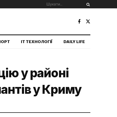
ПОРТ
IT ТЕХНОЛОГІЇ
DAILY LIFE
ію у районі
антів у Криму