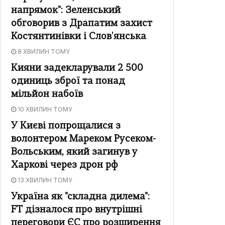
напрямок": Зеленський
обговорив з Драпатим захист
Костянтинівки і Слов'янська
8 ХВИЛИН ТОМУ
Кияни задекларували 2 500
одиниць зброї та понад
мільйон набоїв
10 ХВИЛИН ТОМУ
У Києві попрощалися з
волонтером Мареком Русеком-
Вольським, який загинув у
Харкові через дрон рф
13 ХВИЛИН ТОМУ
Україна як "складна дилема":
FT дізналося про внутрішні
переговори ЄС про розширення