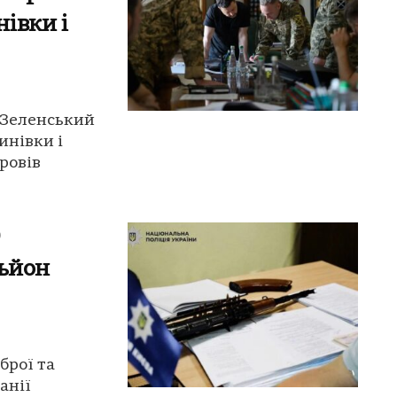
івки і
: Зеленський
инівки і
ровів
0
льйон
брої та
анії