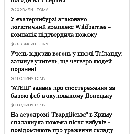
погоди на 7 серпня
20 ХВИЛИН ТОМУ
У єкатеринбурзі атаковано
логістичний комплекс Wildberries –
компанія підтвердила пожежу
48 ХВИЛИН ТОМУ
Учень відкрив вогонь у школі Таїланду:
загинув учитель, ще четверо людей
поранені
1 ГОДИНУ ТОМУ
"АТЕШ" заявив про спостереження за
базою фсб в окупованому Донецьку
1 ГОДИНУ ТОМУ
На аеродромі "Гвардійське" в Криму
спалахнула пожежа після вибухів –
повідомляють про ураження складу