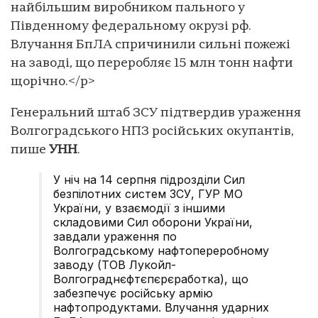
найбільшим виробником пального у
Південному федеральному окрузі рф.
Влучання БпЛА спричинили сильні пожежі
на заводі, що переробляє 15 млн тонн нафти
щорічно.</p>
Генеральний штаб ЗСУ підтвердив ураження
Волгоградського НПЗ російських окупантів,
пише
УНН
.
У ніч на 14 серпня підрозділи Сил
безпілотних систем ЗСУ, ГУР МО
України, у взаємодії з іншими
складовими Сил оборони України,
завдали ураження по
Волгоградському нафтопереробному
заводу (ТОВ Лукойл-
Волгограднєфтєпєрєработка), що
забезпечує російську армію
нафтопродуктами. Влучання ударних