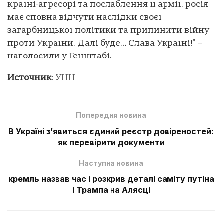
країні-агресорі та послаблення її армії. росія
має сповна відчути наслідки своєї
загарбницької політики та припинити війну
проти України. Далі буде… Слава Україні!” –
наголосили у Генштабі.
Источник
:
УНН
Попередня новина
В Україні з’явиться єдиний реєстр довіреностей:
як перевірити документи
Наступна новина
кремль назвав час і розкрив деталі саміту путіна
і Трампа на Алясці