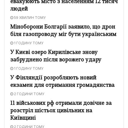
евакуюють місто з населенням 12 тисяч
людей
59 ХВИЛИН ТОМУ
Міноборони Болгарії заявило, що дрон
біля газопроводу міг бути українським
1 ГОДИНУ ТОМУ
У Києві озеро Кирилівське знову
забруднено після ворожего удару
1 ГОДИНУ ТОМУ
У Фінляндії розробляють новий
екзамен для отримання громадянства
2 ГОДИНИ ТОМУ
11 військових рф отримали довічне за
розстріл шістьох цивільних на
Київщині
2 ГОДИНИ ТОМУ