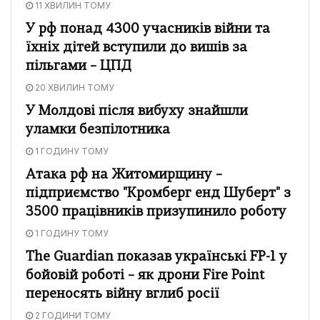
11 ХВИЛИН ТОМУ
У рф понад 4300 учасників війни та
їхніх дітей вступили до вишів за
пільгами – ЦПД
20 ХВИЛИН ТОМУ
У Молдові після вибуху знайшли
уламки безпілотника
1 ГОДИНУ ТОМУ
Атака рф на Житомирщину –
підприємство "Кромберг енд Шуберт" з
3500 працівників призупинило роботу
1 ГОДИНУ ТОМУ
The Guardian показав українські FP-1 у
бойовій роботі – як дрони Fire Point
переносять війну вглиб росії
2 ГОДИНИ ТОМУ