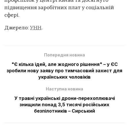
профспілок у центрі Києва та досягнуто
підвищення заробітних плат у соціальній
сфері.
Джерело:
УНН
.
Попередня новина
"Є кілька ідей, але жодного рішення" – у ЄС
зробили нову заяву про тимчасовий захист для
українських чоловіків
Наступна новина
У травні українські дрони-перехоплювачі
знищили понад 3,5 тисячі російських
безпілотників – Сирський