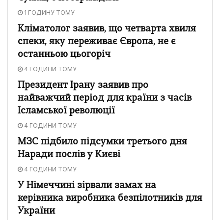
1 ГОДИНУ ТОМУ
Кліматолог заявив, що четварта хвиля
спеки, яку переживає Європа, не є
останньою цьогоріч
4 ГОДИНИ ТОМУ
Президент Ірану заявив про
найважчий період для країни з часів
Ісламської революції
4 ГОДИНИ ТОМУ
МЗС підбило підсумки третього дня
Наради послів у Києві
4 ГОДИНИ ТОМУ
У Німеччині зірвали замах на
керівника виробника безпілотників для
України