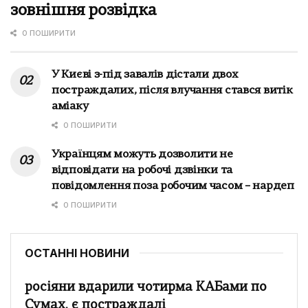
зовнішня розвідка
0 ПОШИРИТИ
У Києві з-під завалів дістали двох
постраждалих, після влучання стався витік
аміаку
0 ПОШИРИТИ
Українцям можуть дозволити не
відповідати на робочі дзвінки та
повідомлення поза робочим часом – нардеп
0 ПОШИРИТИ
ОСТАННІ НОВИНИ
росіяни вдарили чотирма КАБами по
Сумах, є постраждалі