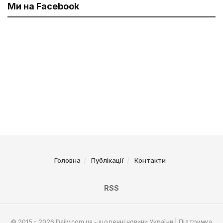
Ми на Facebook
Головна
Публікації
Контакти
RSS
© 2015 - 2026 Daily.com.ua - щоденні новини України | Підтримка