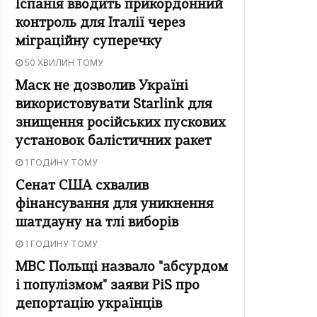
Іспанія вводить прикордонний
контроль для Італії через
міграційну суперечку
50 ХВИЛИН ТОМУ
Маск не дозволив Україні
використовувати Starlink для
знищення російських пускових
установок балістичних ракет
1 ГОДИНУ ТОМУ
Сенат США схвалив
фінансування для уникнення
шатдауну на тлі виборів
1 ГОДИНУ ТОМУ
МВС Польщі назвало "абсурдом
і популізмом" заяви PiS про
депортацію українців