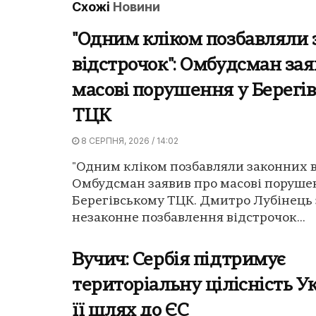
Схожі
Новини
"Одним кліком позбавляли
відстрочок": Омбудсман зая
масові порушення у Берегі
ТЦК
8 СЕРПНЯ, 2026 / 14:02
"Одним кліком позбавляли законних в
Омбудсман заявив про масові поруше
Берегівському ТЦК. Дмитро Лубінець 
незаконне позбавлення відстрочок...
Вучич: Сербія підтримує
територіальну цілісність У
її шлях до ЄС