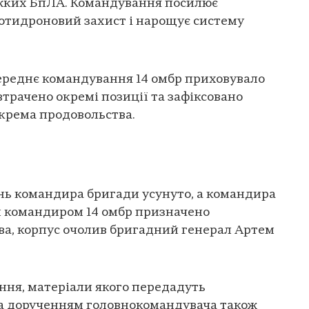
ажких БпЛА. Командування посилює
отидроновий захист і нарощує систему
ереднє командування 14 омбр приховувало
втрачено окремі позиції та зафіксовано
крема продовольства.
нь командира бригади усунуто, а командира
м командиром 14 омбр призначено
ва, корпус очолив бригадний генерал Артем
ння, матеріали якого передадуть
а дорученням головнокомандувача також