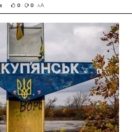
A
0
0
В
A