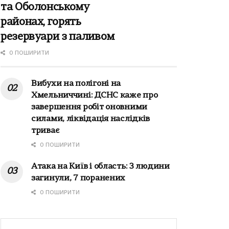
та Оболонському
районах, горять
резервуари з паливом
0 ПОШИРИТИ
Вибухи на полігоні на
Хмельниччині: ДСНС каже про
завершення робіт оновними
силами, ліквідація наслідків
триває
0 ПОШИРИТИ
Атака на Київ і область: 3 людини
загинули, 7 поранених
0 ПОШИРИТИ