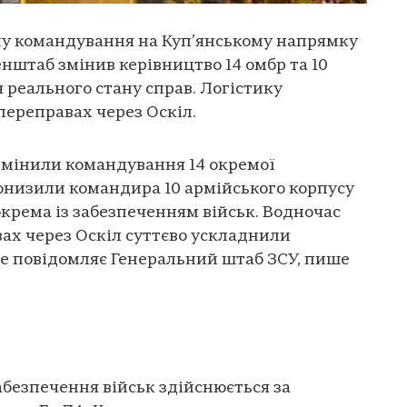
ну командування на Куп’янському напрямку
енштаб змінив керівництво 14 омбр та 10
 реального стану справ. Логістику
переправах через Оскіл.
змінили командування 14 окремої
онизили командира 10 армійського корпусу
окрема із забезпеченням військ. Водночас
вах через Оскіл суттєво ускладнили
 це повідомляє Генеральний штаб ЗСУ, пише
безпечення військ здійснюється за