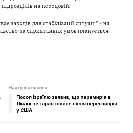
підрозділів на передовій.
є заходів для стабілізації ситуації – на
льство, за сприятливих умов планується
Наступна новина
в
Посол Ізраїлю заявив, що перемир’я в
Лівані не гарантоване після переговорів
у США