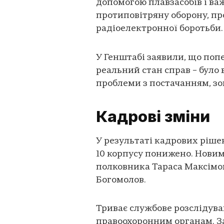
допомогою плавзасобів і в
протиповітряну оборону, пр
радіоелектронної боротьби.
У Генштабі заявили, що поп
реальний стан справ – було 
проблеми з постачанням, зо
Кадрові зміни
У результаті кадрових ріше
10 корпусу понижено. Нови
полковника Тараса Максімо
Богомолов.
Триває службове розслідува
правоохоронним органам. З