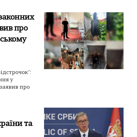
 законних
вив про
вському
ідстрочок":
ння у
заявив про
країни та