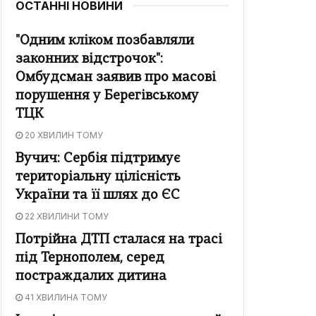
ОСТАННІ НОВИНИ
"Одним кліком позбавляли
законних відстрочок":
Омбудсман заявив про масові
порушення у Берегівському
ТЦК
20 ХВИЛИН ТОМУ
Вучич: Сербія підтримує
територіальну цілісність
України та її шлях до ЄС
22 ХВИЛИНИ ТОМУ
Потрійна ДТП сталася на трасі
під Тернополем, серед
постраждалих дитина
41 ХВИЛИНА ТОМУ