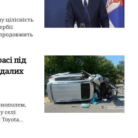
у цілісність
ербії
 продовжить
асі під
ждалих
рнополем,
у селі
Toyota...