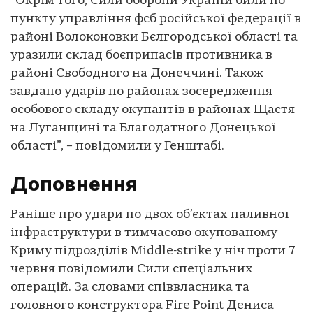
“Окрім того, Сили оборони України били по
пункту управління фсб російської федерації в
районі Волоконовки Бєлгородської області та
уразили склад боєприпасів противника в
районі Свободного на Донеччині. Також
завдано ударів по районах зосередження
особового складу окупантів в районах Щастя
на Луганщині та Благодатного Донецької
області”, – повідомили у Генштабі.
Доповнення
Раніше про удари по двох об’єктах паливної
інфраструктури в тимчасово окупованому
Криму підрозділів Middle-strike у ніч проти 7
червня повідомили Сили спеціальних
операцій. За словами співвласника та
головного конструктора Fire Point Дениса