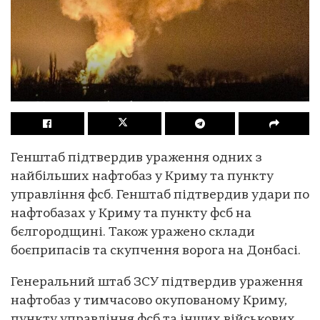
Генштаб підтвердив ураження одних з
найбільших нафтобаз у Криму та пункту
управління фсб. Генштаб підтвердив удари по
нафтобазах у Криму та пункту фсб на
бєлгородщині. Також уражено склади
боєприпасів та скупчення ворога на Донбасі.
Генеральний штаб ЗСУ підтвердив ураження
нафтобаз у тимчасово окупованому Криму,
пункту управління фсб та інших військових