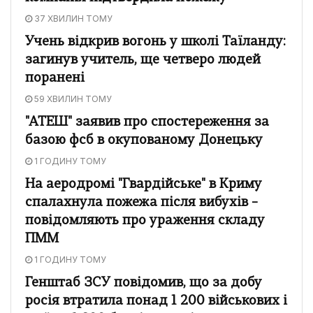
37 ХВИЛИН ТОМУ
Учень відкрив вогонь у школі Таїланду:
загинув учитель, ще четверо людей
поранені
59 ХВИЛИН ТОМУ
"АТЕШ" заявив про спостереження за
базою фсб в окупованому Донецьку
1 ГОДИНУ ТОМУ
На аеродромі "Гвардійське" в Криму
спалахнула пожежа після вибухів –
повідомляють про ураження складу
ПММ
1 ГОДИНУ ТОМУ
Генштаб ЗСУ повідомив, що за добу
росія втратила понад 1 200 військових і