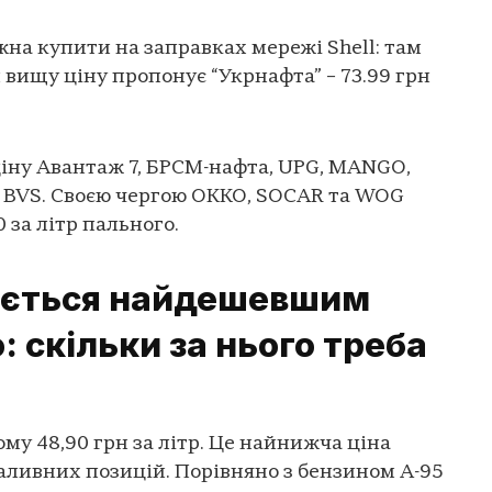
а купити на заправках мережі Shell: там
и вищу ціну пропонує “Укрнафта” – 73.99 грн
ціну Авантаж 7, БРСМ-нафта, UPG, MANGO,
, BVS. Своєю чергою ОККО, SOCAR та WOG
0 за літр пального.
ається найдешевшим
 скільки за нього треба
ому 48,90 грн за літр. Це найнижча ціна
аливних позицій. Порівняно з бензином А-95