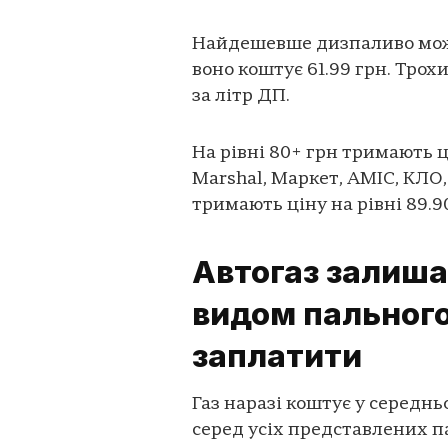
Найдешевше дизпаливо можн
воно коштує 61.99 грн. Трох
за літр ДП.
На рівні 80+ грн тримають 
Marshal, Маркет, AMIC, КЛО
тримають ціну на рівні 89.9
Автогаз залиш
видом пального:
заплатити
Газ наразі коштує у середнь
серед усіх представлених п