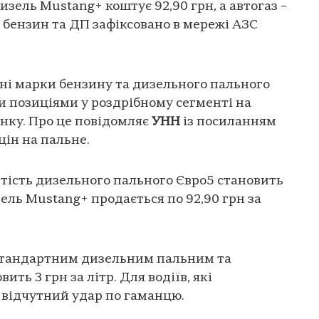
дизель Mustang+ коштує 92,90 грн, а автогаз –
а бензин та ДП зафіксовано в мережі АЗС
ьні марки бензину та дизельного пального
позиціями у роздрібному сегменті на
нку. Про це повідомляє
УНН
із посиланням
цін на пальне.
тість дизельного пального Євро5 становить
изель Mustang+ продається по 92,90 грн за
стандартним дизельним пальним та
ть 3 грн за літр. Для водіїв, які
 відчутний удар по гаманцю.