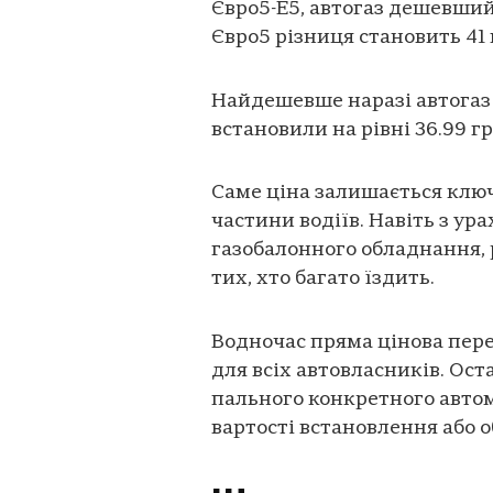
Євро5-Е5, автогаз дешевший 
Євро5 різниця становить 41 г
Найдешевше наразі автогаз 
встановили на рівні 36.99 г
Саме ціна залишається клю
частини водіїв. Навіть з у
газобалонного обладнання, р
тих, хто багато їздить.
Водночас пряма цінова пере
для всіх автовласників. Ос
пального конкретного автом
вартості встановлення або 