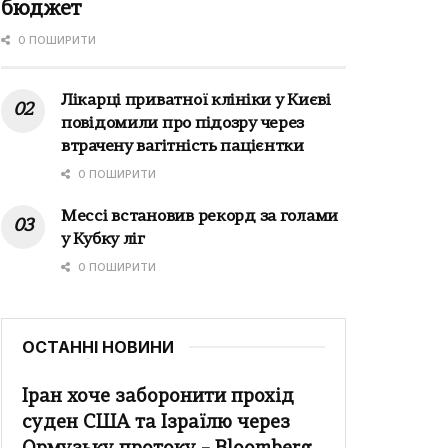
бюджет
0 ПОШИРИТИ
Лікарці приватної клініки у Києві
повідомили про підозру через
втрачену вагітність пацієнтки
0 ПОШИРИТИ
Мессі встановив рекорд за голами
у Кубку ліг
0 ПОШИРИТИ
ОСТАННІ НОВИНИ
Іран хоче заборонити прохід
суден США та Ізраїлю через