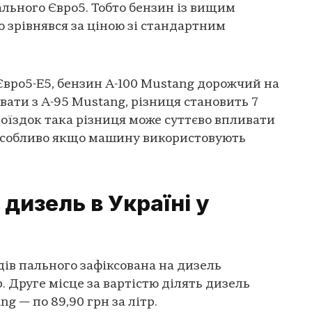
ального Євро5. Тобто бензин із вищим
зрівнявся за ціною зі стандартним
Євро5-Е5, бензин А-100 Mustang дорожчий на
ювати з А-95 Mustang, різниця становить 7
поїздок така різниця може суттєво впливати
 особливо якщо машину використовують
дизель в Україні у
дів пального зафіксована на дизель
р. Друге місце за вартістю ділять дизель
g — по 89,90 грн за літр.