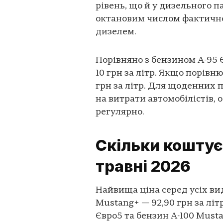
рівень, що й у дизельного п
октановим числом фактично 
дизелем.
Порівняно з бензином А-95 
10 грн за літр. Якщо порівн
грн за літр. Для щоденних 
на витрати автомобілістів,
регулярно.
Скільки коштує 
травні 2026
Найвища ціна серед усіх ви
Mustang+ — 92,90 грн за літ
Євро5 та бензин А-100 Mustan