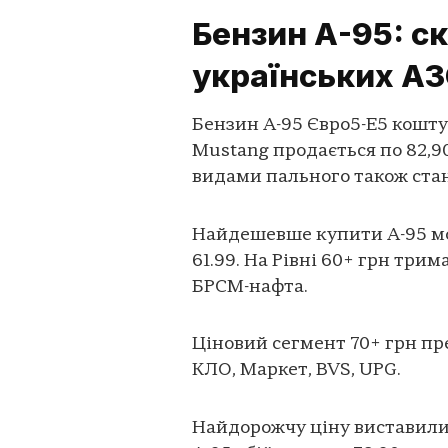
Бензин А-95: ск
українських А
Бензин А-95 Євро5-Е5 коштує
Mustang продається по 82,90
видами пального також стано
Найдешевше купити А-95 мож
61.99. На Рівні 60+ грн три
БРСМ-нафта.
Ціновий сегмент 70+ грн п
КЛО, Маркет, BVS, UPG.
Найдорожчу ціну виставили