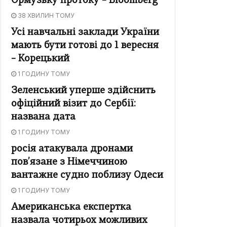
Ормузьку протоку – Bloomberg
38 ХВИЛИН ТОМУ
Усі навчальні заклади України
мають бути готові до 1 вересня
– Корецький
1 ГОДИНУ ТОМУ
Зеленський уперше здійснить
офіційний візит до Сербії:
названа дата
1 ГОДИНУ ТОМУ
росія атакувала дронами
пов’язане з Німеччиною
вантажне судно поблизу Одеси
1 ГОДИНУ ТОМУ
Американська експертка
назвала чотирьох можливих