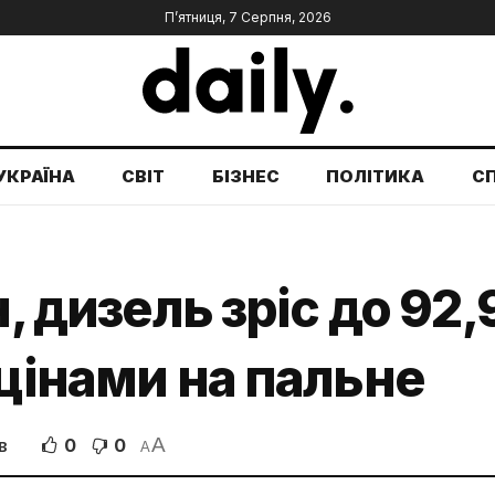
П’ятниця, 7 Серпня, 2026
УКРАЇНА
СВІТ
БІЗНЕС
ПОЛІТИКА
С
н, дизель зріс до 92,
 цінами на пальне
A
0
0
В
A