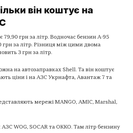
ільки він коштує на
ЗС
 79,90 грн за літр. Водночас бензин А-95
 грн за літр. Різниця між цими двома
вить 3 грн за літр.
на на автозаправках Shell. Та він коштує
мають ціни і на АЗС Укрнафта, Авантаж 7 та
редставляють мережі MANGO, AMIC, Marshal,
 АЗС WOG, SOCAR та ОККО. Там літр бензину