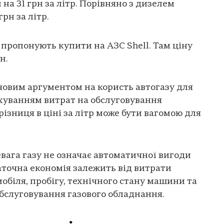
на 31 грн за літр. Порівняно з дизелем
рн за літр.
пропонують купити на АЗС Shell. Там ціну
рн.
човим аргументом на користь автогазу для
рахуванням витрат на обслуговування
ізниця в ціні за літр може бути вагомою для
вага газу не означає автоматичної вигоди
таточна економія залежить від витрати
обіля, пробігу, технічного стану машини та
обслуговування газового обладнання.