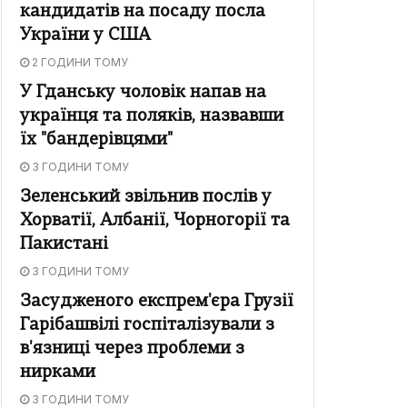
кандидатів на посаду посла
України у США
2 ГОДИНИ ТОМУ
У Гданську чоловік напав на
українця та поляків, назвавши
їх "бандерівцями"
3 ГОДИНИ ТОМУ
Зеленський звільнив послів у
Хорватії, Албанії, Чорногорії та
Пакистані
3 ГОДИНИ ТОМУ
Засудженого експрем'єра Грузії
Гарібашвілі госпіталізували з
в'язниці через проблеми з
нирками
3 ГОДИНИ ТОМУ