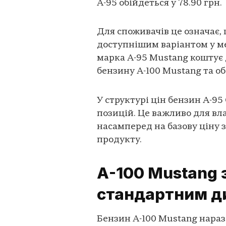
А-95 обійдеться у 78.90 грн.
Для споживачів це означає,
доступнішим варіантом у м
марка А-95 Mustang коштує д
бензину А-100 Mustang та об
У структурі цін бензин А-9
позицій. Це важливо для вла
насамперед на базову ціну з
продукту.
А-100 Mustang з
стандартним д
Бензин А-100 Mustang наразі