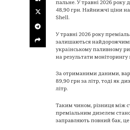
пальне. У травні 2026 року 
48,90 грн. Найнижчі ціни н
Shell.
У травні 2026 року преміал
залишаються найдорожчими 
українському паливному ри
на результати моніторингу 
За отриманими даними, вар
89,90 грн за літр, тоді як д
літр.
Таким чином, різниця між 
преміальним дизелем станови
заправляють повний бак, це