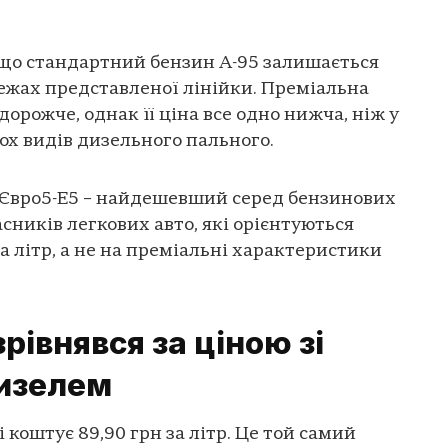
 що стандартний бензин А-95 залишається
ежах представленої лінійки. Преміальна
орожче, однак її ціна все одно нижча, ніж у
ох видів дизельного пального.
5 Євро5-Е5 – найдешевший серед бензинових
сників легкових авто, які орієнтуються
а літр, а не на преміальні характеристики
рівнявся за ціною зі
изелем
 коштує 89,90 грн за літр. Це той самий