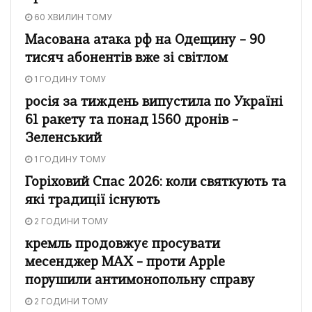
60 ХВИЛИН ТОМУ
Масована атака рф на Одещину – 90
тисяч абонентів вже зі світлом
1 ГОДИНУ ТОМУ
росія за тиждень випустила по Україні
61 ракету та понад 1560 дронів –
Зеленський
1 ГОДИНУ ТОМУ
Горіховий Спас 2026: коли святкують та
які традиції існують
2 ГОДИНИ ТОМУ
кремль продовжує просувати
месенджер MAX – проти Apple
порушили антимонопольну справу
2 ГОДИНИ ТОМУ