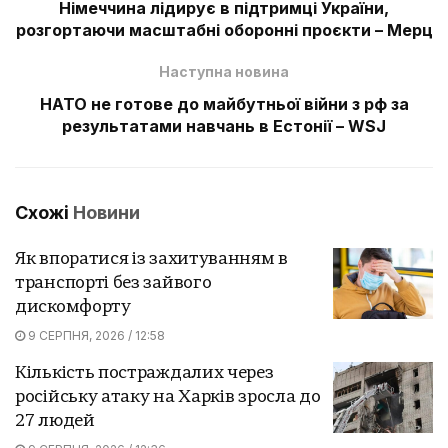
Німеччина лідирує в підтримці України,
розгортаючи масштабні оборонні проєкти – Мерц
Наступна новина
НАТО не готове до майбутньої війни з рф за
результатами навчань в Естонії – WSJ
Схожі
Новини
Як впоратися із захитуванням в
транспорті без зайвого
дискомфорту
9 СЕРПНЯ, 2026 / 12:58
Кількість постраждалих через
російську атаку на Харків зросла до
27 людей