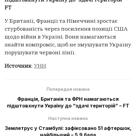
підштовхнути Україну до “здачі територій” –
FT
У Британії, Франції та Німеччині зростає
стурбованість через посилення позиції США
щодо війни в Україні. Вони намагаються
знайти компроміс, щоб не змушувати Україну
порушувати червоні лінії.
Источник
:
УНН
Попередня новина
Франція, Британія та ФРН намагаються
підштовхнути Україну до “здачі територій” – FT
Наступна новина
Землетрус у Стамбулі: зафіксовано 51 афтершок,
найбільший – 5,9 бала