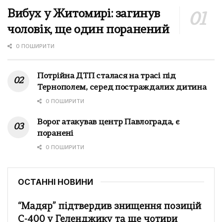
Вибух у Житомирі: загинув
чоловік, ще один поранений
0 ПОШИРИТИ
Потрійна ДТП сталася на трасі під
Тернополем, серед постраждалих дитина
0 ПОШИРИТИ
Ворог атакував центр Павлограда, є
поранені
0 ПОШИРИТИ
ОСТАННІ НОВИНИ
“Мадяр” підтвердив знищення позицій
С-400 у Геленджику та ще чотири