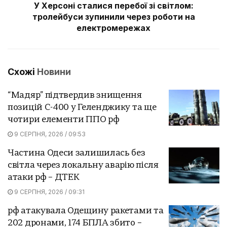
У Херсоні сталися перебої зі світлом:
тролейбуси зупинили через роботи на
електромережах
Схожі
Новини
“Мадяр” підтвердив знищення
позицій С-400 у Геленджику та ще
чотири елементи ППО рф
9 СЕРПНЯ, 2026 / 09:53
Частина Одеси залишилась без
світла через локальну аварію після
атаки рф – ДТЕК
9 СЕРПНЯ, 2026 / 09:31
рф атакувала Одещину ракетами та
202 дронами, 174 БПЛА збито –