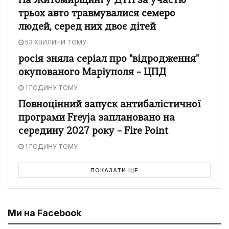
На Житомирщині у ДТП за участю
трьох авто травмувалися семеро
людей, серед них двоє дітей
53 ХВИЛИНИ ТОМУ
росія зняла серіал про "відродження"
окупованого Маріуполя – ЦПД
1 ГОДИНУ ТОМУ
Повноцінний запуск антибалістичної
програми Freyja заплановано на
середину 2027 року – Fire Point
1 ГОДИНУ ТОМУ
ПОКАЗАТИ ЩЕ
Ми на Facebook