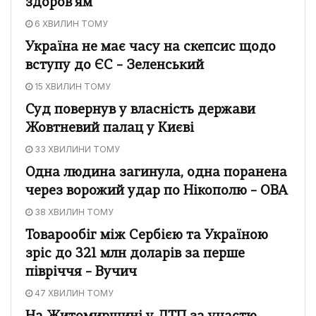
здоров’ям
6 ХВИЛИН ТОМУ
Україна не має часу на скепсис щодо
вступу до ЄС – Зеленський
15 ХВИЛИН ТОМУ
Суд повернув у власність держави
Жовтневий палац у Києві
33 ХВИЛИНИ ТОМУ
Одна людина загинула, одна поранена
через ворожий удар по Нікополю – ОВА
38 ХВИЛИН ТОМУ
Товарообіг між Сербією та Україною
зріс до 321 млн доларів за перше
півріччя – Вучич
47 ХВИЛИН ТОМУ