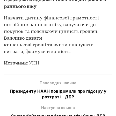
сформувати здорове ставлення до грошей з
раннього віку
Навчати дитину фінансової грамотності
потрібно з раннього віку, залучаючи до
покупок та пояснюючи цінність грошей.
Важливо давати
кишенькові гроші та вчити планувати
витрати, формуючи зрілість.
Источник
:
УНН
Попередня новина
Президенту НААН повідомили про підозру у
розтраті – ДБР
Наступна новина
Схема бойових надбавок на мільйони: ДБР