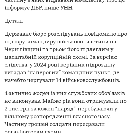
частину з яких віддавали начальству. Про це
інформує ДБР, пише
УНН.
Деталі
Державне бюро розслідувань повідомило про
підозру командиру військової частини на
Чернігівщині та трьом його підлеглим у
масштабній корупційній схемі. За версією
слідства, у 2024 році керівник підрозділу
вигадaв “паперовий” командний пункт, де
начебто чергували 14 військовослужбовців.
Фактично жоден із них службових обов’язків
не виконував. Майже рік вони отримували по
2 тис. грн за кожен “наряд”, перебуваючи у
вільному розпорядженні власного часу.
Частину грошей солдати передавали
організаторам схеми.