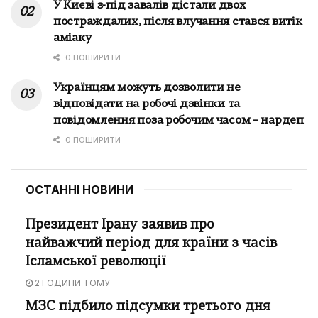
У Києві з-під завалів дістали двох
постраждалих, після влучання стався витік
аміаку
0 ПОШИРИТИ
Українцям можуть дозволити не
відповідати на робочі дзвінки та
повідомлення поза робочим часом – нардеп
0 ПОШИРИТИ
ОСТАННІ НОВИНИ
Президент Ірану заявив про
найважчий період для країни з часів
Ісламської революції
2 ГОДИНИ ТОМУ
МЗС підбило підсумки третього дня