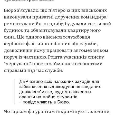
Бюро з’ясувало, що п’ятеро із цих військових
виконували приватні доручення командира:
ремонтували його садибу, будували гостьовий
будинок та облаштовували квартиру його
сина. Ще одного військовослужбовця
керівник фактично звільнив від служби,
дозволивши йому працювати автомеханіком
поруч із частиною. Решта учасників списку
“чергувань” просто займалися особистими
справами під час служби.
ДБР вжило всіх належних заходів для
забезпечення відшкодування завданих
державі збитків, судом накладено
арешти на майно фігурантів
– повідомляють в Бюро.
Чотирьом фігурантам інкримінують злочини,