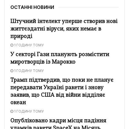
ОСТАННІ НОВИНИ
Штучний інтелект уперше створив нові
життєздатні віруси, яких немає в
природі
1 ГОДИНУ ТОМУ
У секторі Гази планують розмістити
миротворців із Марокко
1 ГОДИНУ ТОМУ
Трамп підтвердив, що поки не планує
передавати Україні ракети і знову
заявив, що США від війни відділяє
океан
1 ГОДИНУ ТОМУ
Опубліковано кадри місця падіння
уламків ракети SpaceX на Місяць