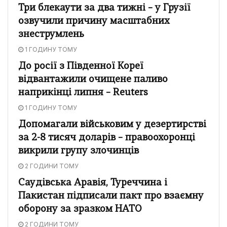
Три блекаути за два тижні – у Грузії
озвучили причину масштабних
знеструмлень
1 ГОДИНУ ТОМУ
До росії з Південної Кореї
відвантажили очищене паливо
наприкінці липня – Reuters
1 ГОДИНУ ТОМУ
Допомагали військовим у дезертирстві
за 2-8 тисяч доларів – правоохоронці
викрили групу злочинців
2 ГОДИНИ ТОМУ
Саудівська Аравія, Туреччина і
Пакистан підписали пакт про взаємну
оборону за зразком НАТО
2 ГОДИНИ ТОМУ