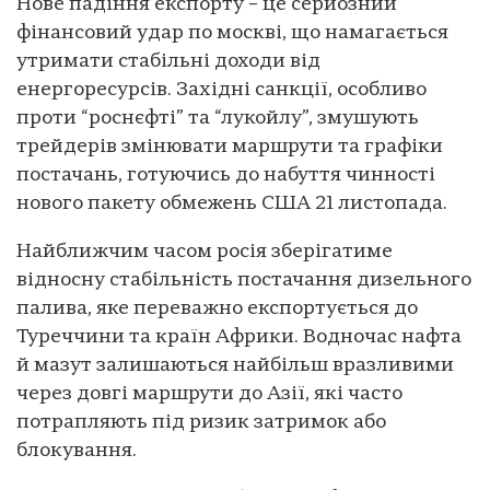
Нове падіння експорту – це серйозний
фінансовий удар по москві, що намагається
утримати стабільні доходи від
енергоресурсів. Західні санкції, особливо
проти “роснєфті” та “лукойлу”, змушують
трейдерів змінювати маршрути та графіки
постачань, готуючись до набуття чинності
нового пакету обмежень США 21 листопада.
Найближчим часом росія зберігатиме
відносну стабільність постачання дизельного
палива, яке переважно експортується до
Туреччини та країн Африки. Водночас нафта
й мазут залишаються найбільш вразливими
через довгі маршрути до Азії, які часто
потрапляють під ризик затримок або
блокування.