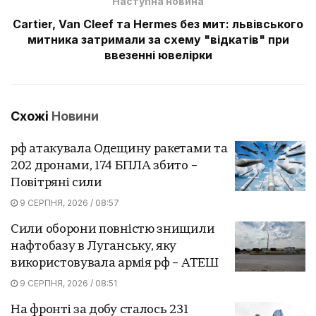
Наступна новина
Саrtier, Van Cleef та Hermes без мит: львівського
митника затримали за схему "відкатів" при
ввезенні ювелірки
Схожі
Новини
рф атакувала Одещину ракетами та
202 дронами, 174 БПЛА збито –
Повітряні сили
9 СЕРПНЯ, 2026 / 08:57
Сили оборони повністю знищили
нафтобазу в Луганську, яку
використовувала армія рф – АТЕШ
9 СЕРПНЯ, 2026 / 08:51
На фронті за добу сталось 231