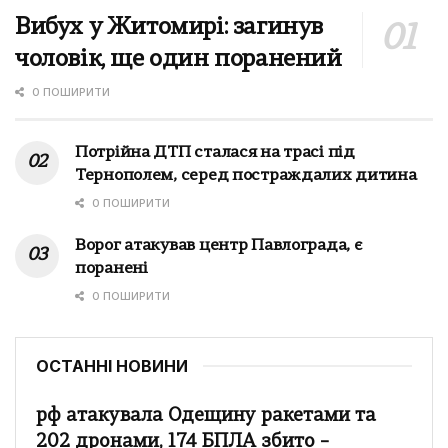
Вибух у Житомирі: загинув
чоловік, ще один поранений
0 ПОШИРИТИ
Потрійна ДТП сталася на трасі під
Тернополем, серед постраждалих дитина
0 ПОШИРИТИ
Ворог атакував центр Павлограда, є
поранені
0 ПОШИРИТИ
ОСТАННІ НОВИНИ
рф атакувала Одещину ракетами та
202 дронами, 174 БПЛА збито –