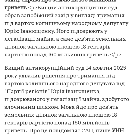
захід: справа про землю на 160 мільйонів
гривень
<p>Вищий антикорупційний суд
обрав запобіжний захід у вигляді тримання
під вартою колишньому народному депутату
Юрію Іванющенку. Його підозрюють у
легалізації майна, а саме дев’яти земельних
ділянок загальною площею 18 гектарів
вартістю понад 160 мільйонів гривень.</p>
Вищий антикорупційний суд 14 жовтня 2025
року ухвалив рішення про тримання під
вартою колишнього народного депутата від
“Партії регіонів” Юрія Іванющенка,
підозрюваного у легалізації майна, здобутого
злочинним шляхом. Мова йде про дев’ять
земельних ділянок загальною площею 18
гектарів вартістю понад 160 мільйонів
гривень. Про це повідомляє САП, пише
УНН
.