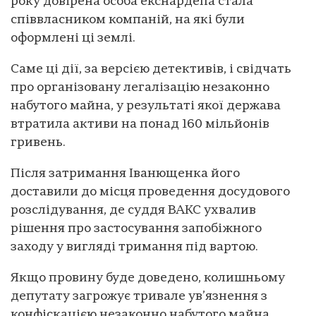
року довірена особа екснардепа стала
співвласником компаній, на які були
оформлені ці землі.
Саме ці дії, за версією детективів, і свідчать
про організовану легалізацію незаконно
набутого майна, у результаті якої держава
втратила активи на понад 160 мільйонів
гривень.
Після затримання Іванющенка його
доставили до місця проведення досудового
розслідування, де суддя ВАКС ухвалив
рішення про застосування запобіжного
заходу у вигляді тримання під вартою.
Якщо провину буде доведено, колишньому
депутату загрожує тривале ув’язнення з
конфіскацією незаконно набутого майна.