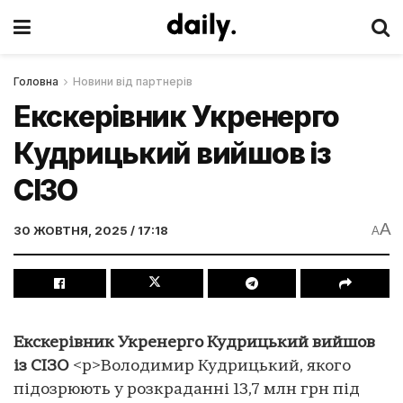
Головна
Новини від партнерів
Екскерівник Укренерго
Кудрицький вийшов із
СІЗО
A
30 ЖОВТНЯ, 2025 / 17:18
A
Екскерівник Укренерго Кудрицький вийшов
із СІЗО
<p>Володимир Кудрицький, якого
підозрюють у розкраданні 13,7 млн грн під