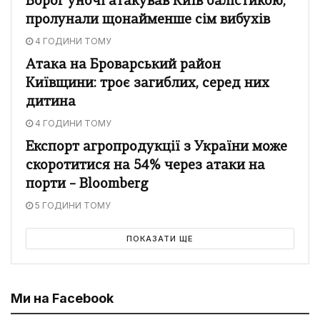
Ворог уночі атакував Київ балістикою,
пролунали щонайменше сім вибухів
4 ГОДИНИ ТОМУ
Атака на Броварський район
Київщини: троє загиблих, серед них
дитина
4 ГОДИНИ ТОМУ
Експорт агропродукції з України може
скоротитися на 54% через атаки на
порти – Bloomberg
5 ГОДИНИ ТОМУ
ПОКАЗАТИ ЩЕ
Ми на Facebook