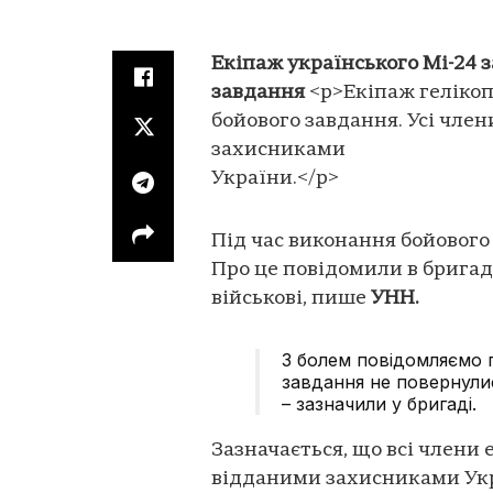
Екіпаж українського Мі-24 
завдання
<p>Екіпаж гелікоп
бойового завдання. Усі чле
захисниками
України.</p>
Під час виконання бойового
Про це повідомили в бригаді
військові, пише
УНН.
З болем повідомляємо 
завдання не повернули
– зазначили у бригаді.
Зазначається, що всі члени
відданими захисниками Укра