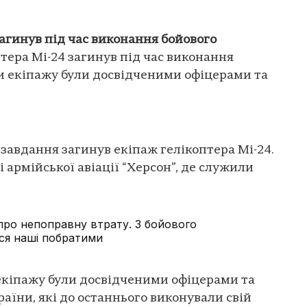
загинув під час виконання бойового
тера Мі-24 загинув під час виконання
ни екіпажу були досвідченими офіцерами та
 завдання загинув екіпаж гелікоптера Мі-24.
 армійської авіації “Херсон”, де служили
про непоправну втрату. З бойового
ся наші побратими
 екіпажу були досвідченими офіцерами та
їни, які до останнього виконували свій