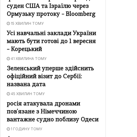
суден США та Ізраїлю через
Ормузьку протоку – Bloomberg
15 ХВИЛИН ТОМУ
Усі навчальні заклади України
мають бути готові до 1 вересня
– Корецький
41 ХВИЛИНА ТОМУ
Зеленський уперше здійснить
офіційний візит до Сербії:
названа дата
45 ХВИЛИН ТОМУ
росія атакувала дронами
пов’язане з Німеччиною
вантажне судно поблизу Одеси
1 ГОДИНУ ТОМУ