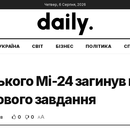
Четвер, 6 Серпня, 2026
УКРАЇНА
СВІТ
БІЗНЕС
ПОЛІТИКА
С
кого Мі-24 загинув 
ового завдання
A
0
0
ІВ
A