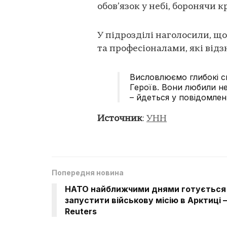
обов’язок у небі, боронячи кр
У підрозділі наголосили, щ
та професіоналами, які від
Висловлюємо глибокі с
Героїв. Вони любили неб
– йдеться у повідомленн
Источник
:
УНН
Попередня новина
НАТО найближчими днями готується
запустити військову місію в Арктиці –
Reuters