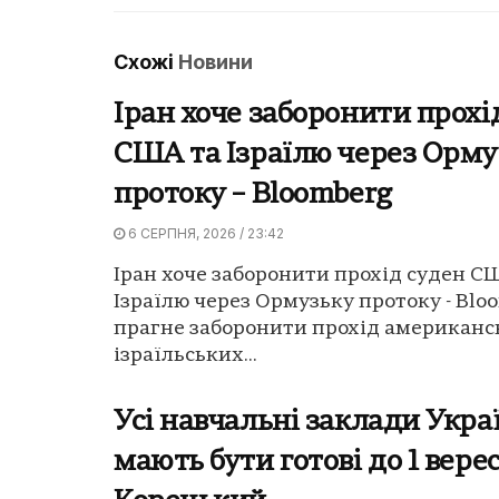
Схожі
Новини
Іран хоче заборонити прохі
США та Ізраїлю через Орму
протоку – Bloomberg
6 СЕРПНЯ, 2026 / 23:42
Іран хоче заборонити прохід суден С
Ізраїлю через Ормузьку протоку - Bloo
прагне заборонити прохід американс
ізраїльських...
Усі навчальні заклади Укра
мають бути готові до 1 вере