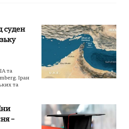
д суден
зьку
ША та
mberg. Іран
ьких та
їни
сня –