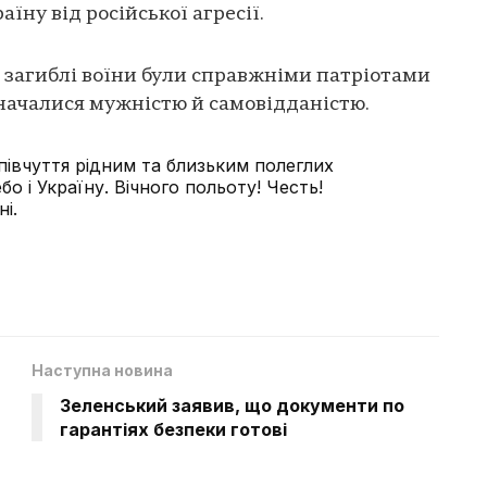
аїну від російської агресії.
о загиблі воїни були справжніми патріотами
значалися мужністю й самовідданістю.
півчуття рідним та близьким полеглих
о і Україну. Вічного польоту! Честь!
і.
Наступна новина
Зеленський заявив, що документи по
гарантіях безпеки готові