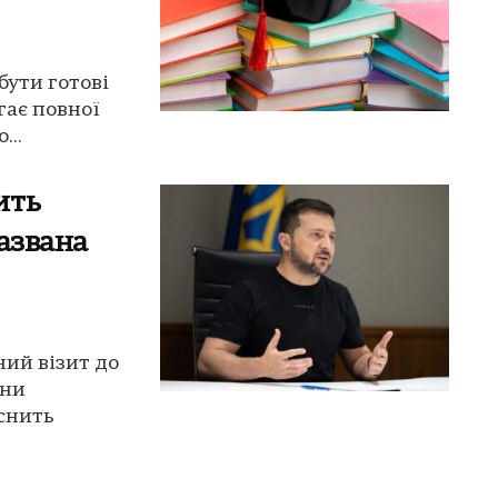
бути готові
гає повної
...
ить
названа
ий візит до
їни
снить