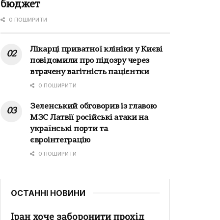
бюджет
0 ПОШИРИТИ
Лікарці приватної клініки у Києві
повідомили про підозру через
втрачену вагітність пацієнтки
0 ПОШИРИТИ
Зеленський обговорив із главою
МЗС Латвії російські атаки на
українські порти та
євроінтеграцію
0 ПОШИРИТИ
ОСТАННІ НОВИНИ
Іран хоче заборонити прохід