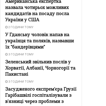
Американська експертка
назвала чотирьох можливих
кандидатів на посаду посла
України у США
2 ГОДИНИ ТОМУ
У Гданську чоловік напав на
українця та поляків, назвавши
їх "бандерівцями"
3 ГОДИНИ ТОМУ
Зеленський звільнив послів у
Хорватії, Албанії, Чорногорії та
Пакистані
3 ГОДИНИ ТОМУ
Засудженого експрем'єра Грузії
Гарібашвілі госпіталізували з
в'язниці через проблеми з