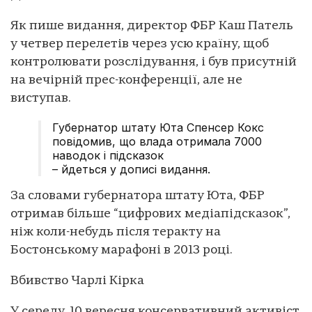
Як пише видання, директор ФБР Каш Патель
у четвер перелетів через усю країну, щоб
контролювати розслідування, і був присутній
на вечірній прес-конференції, але не
виступав.
Губернатор штату Юта Спенсер Кокс
повідомив, що влада отримала 7000
наводок і підсказок
– йдеться у дописі видання.
За словами губернатора штату Юта, ФБР
отримав більше “цифрових медіапідсказок”,
ніж коли-небудь після теракту на
Бостонському марафоні в 2013 році.
Вбивство Чарлі Кірка
У середу, 10 вересня консервативний активіст