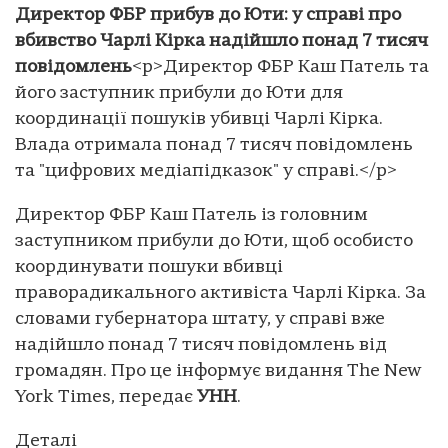
Директор ФБР прибув до Юти: у справі про
вбивство Чарлі Кірка надійшло понад 7 тисяч
повідомлень
<p>Директор ФБР Каш Патель та
його заступник прибули до Юти для
координації пошуків убивці Чарлі Кірка.
Влада отримала понад 7 тисяч повідомлень
та "цифрових медіапідказок" у справі.</p>
Директор ФБР Каш Патель із головним
заступником прибули до Юти, щоб особисто
координувати пошуки вбивці
праворадикального активіста Чарлі Кірка. За
словами губернатора штату, у справі вже
надійшло понад 7 тисяч повідомлень від
громадян. Про це інформує видання The New
York Times, передає
УНН
.
Деталі