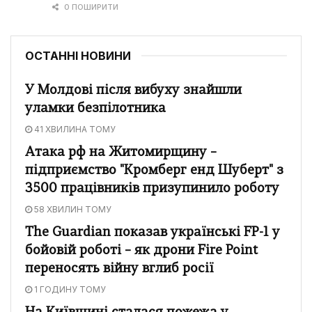
0 ПОШИРИТИ
ОСТАННІ НОВИНИ
У Молдові після вибуху знайшли
уламки безпілотника
41 ХВИЛИНА ТОМУ
Атака рф на Житомирщину –
підприємство "Кромберг енд Шуберт" з
3500 працівників призупинило роботу
58 ХВИЛИН ТОМУ
The Guardian показав українські FP-1 у
бойовій роботі – як дрони Fire Point
переносять війну вглиб росії
1 ГОДИНУ ТОМУ