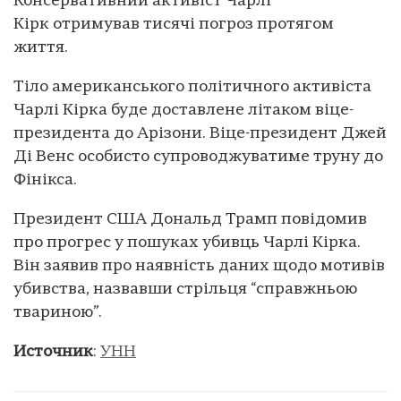
Консервативний активіст Чарлі
Кірк отримував тисячі погроз протягом
життя.
Тіло американського політичного активіста
Чарлі Кірка буде доставлене літаком віце-
президента до Арізони. Віце-президент Джей
Ді Венс особисто супроводжуватиме труну до
Фінікса.
Президент США Дональд Трамп повідомив
про прогрес у пошуках убивць Чарлі Кірка.
Він заявив про наявність даних щодо мотивів
убивства, назвавши стрільця “справжньою
твариною”.
Источник
:
УНН