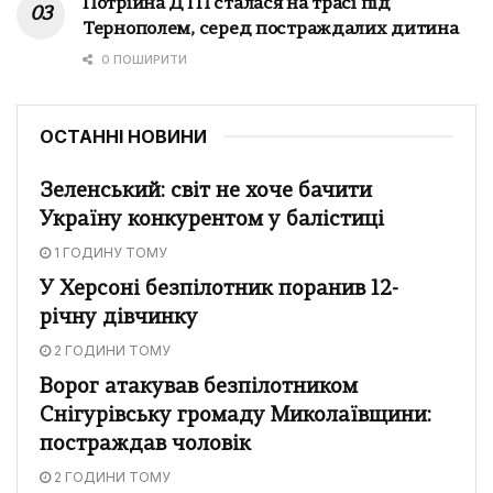
Потрійна ДТП сталася на трасі під
Тернополем, серед постраждалих дитина
0 ПОШИРИТИ
ОСТАННІ НОВИНИ
Зеленський: світ не хоче бачити
Україну конкурентом у балістиці
1 ГОДИНУ ТОМУ
У Херсоні безпілотник поранив 12-
річну дівчинку
2 ГОДИНИ ТОМУ
Ворог атакував безпілотником
Снігурівську громаду Миколаївщини:
постраждав чоловік
2 ГОДИНИ ТОМУ